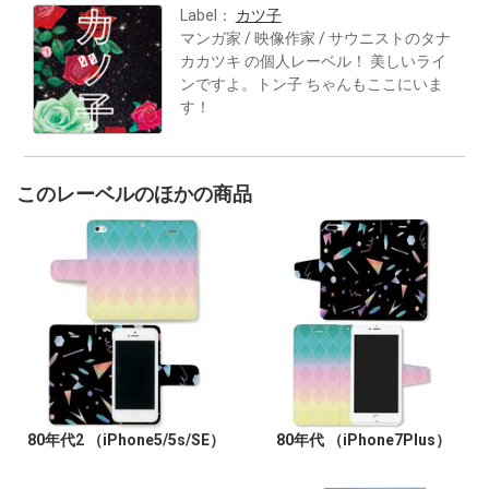
Label：
カツ子
マンガ家 / 映像作家 / サウニストのタナ
カカツキ の個人レーベル！ 美しいライ
ンですよ。トン子 ちゃんもここにいま
す！
このレーベルのほかの商品
80年代2 （iPhone5/5s/SE）
80年代 （iPhone7Plus）