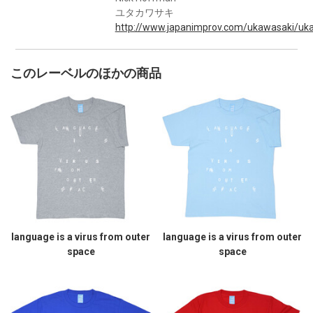
ユタカワサキ
http://www.japanimprov.com/ukawasaki/uka
このレーベルのほかの商品
language is a virus from outer
language is a virus from outer
space
space