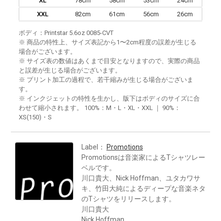
XL
78cm
58cm
53cm
24cm
XXL
82cm
61cm
56cm
26cm
ボディ：Printstar 5.6oz 0085-CVT
※ 商品の特性上、サイズ表記から1〜2cm程度の誤差が生じる
場合がございます。
※ サイズ表の数値はあくまで目安となりますので、実際の商品
と誤差が生じる場合がございます。
※ プリント加工の過程で、若干縮みが生じる場合がございま
す。
※ インクジェットの特性を生かし、版下はボディのサイズに合
わせて縮小されます。 100%：M・L・XL・XXL ｜ 90%：
XS(150)・S
Label：
Promotions
Promotionsは音楽家によるTシャツレー
ベルです。
川口貴大、Nick Hoffman、ユタカワサ
キ、竹田大純によるディープな音楽ネタ
のTシャツをリリースします。
川口貴大
Nick Hoffman