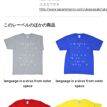
ユタカワサキ
http://www.japanimprov.com/ukawasaki/uka
このレーベルのほかの商品
language is a virus from outer
language is a virus from outer
space
space