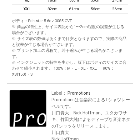
XL
78cm
58cm
53cm
24cm
XXL
82cm
61cm
56cm
26cm
ボディ：Printstar 5.6oz 0085-CVT
※ 商品の特性上、サイズ表記から1〜2cm程度の誤差が生じる
場合がございます。
※ サイズ表の数値はあくまで目安となりますので、実際の商品
と誤差が生じる場合がございます。
※ プリント加工の過程で、若干縮みが生じる場合がございま
す。
※ インクジェットの特性を生かし、版下はボディのサイズに合
わせて縮小されます。 100%：M・L・XL・XXL ｜ 90%：
XS(150)・S
Label：
Promotions
Promotionsは音楽家によるTシャツレー
ベルです。
川口貴大、Nick Hoffman、ユタカワサ
キ、竹田大純によるディープな音楽ネタ
のTシャツをリリースします。
川口貴大
Nick Hoffman