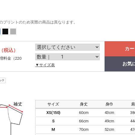
のプリントのため実際の商品は異なります。
カー
（税込）
増料金（220
お気
。
▼サイズ表
サイズ
身丈
身巾
XS(150)
60cm
43cm
3
S
66cm
49cm
4
M
70cm
52cm
4