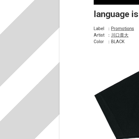
language is
Label
：
Promotions
Artist
：
川口貴大
Color
：BLACK