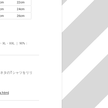
0cm
22cm
3cm
24cm
6cm
26cm
・XXL ｜ 90%：
楽ネタのTシャツをリリ
x.html