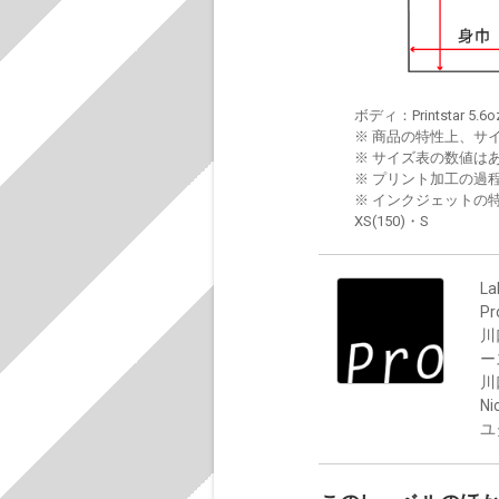
ボディ：Printstar 5.6o
※ 商品の特性上、サ
※ サイズ表の数値は
※ プリント加工の過
※ インクジェットの特
XS(150)・S
La
P
川
ー
川
Ni
ユ