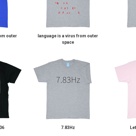
rom outer
language is a virus from outer
space
06
7.83Hz
Le