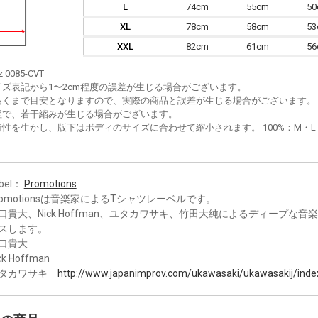
L
74cm
55cm
5
XL
78cm
58cm
5
XXL
82cm
61cm
5
z 0085-CVT
イズ表記から1〜2cm程度の誤差が生じる場合がございます。
あくまで目安となりますので、実際の商品と誤差が生じる場合がございます。
程で、若干縮みが生じる場合がございます。
性を生かし、版下はボディのサイズに合わせて縮小されます。 100%：M・L・XL
bel：
Promotions
romotionsは音楽家によるTシャツレーベルです。
口貴大、Nick Hoffman、ユタカワサキ、竹田大純によるディープな音
スします。
口貴大
ck Hoffman
タカワサキ
http://www.japanimprov.com/ukawasaki/ukawasakij/inde