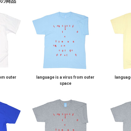
かの商品
rom outer
language is a virus from outer
language
space