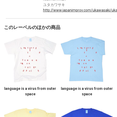
ユタカワサキ
http://www.japanimprov.com/ukawasaki/uka
このレーベルのほかの商品
language is a virus from outer
language is a virus from outer
space
space