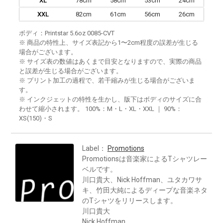
XL
78cm
58cm
53cm
24cm
XXL
82cm
61cm
56cm
26cm
ボディ：Printstar 5.6oz 0085-CVT
※ 商品の特性上、サイズ表記から1〜2cm程度の誤差が生じる
場合がございます。
※ サイズ表の数値はあくまで目安となりますので、実際の商品
と誤差が生じる場合がございます。
※ プリント加工の過程で、若干縮みが生じる場合がございま
す。
※ インクジェットの特性を生かし、版下はボディのサイズに合
わせて縮小されます。 100%：M・L・XL・XXL ｜ 90%：
XS(150)・S
Label：
Promotions
Promotionsは音楽家によるTシャツレー
ベルです。
川口貴大、Nick Hoffman、ユタカワサ
キ、竹田大純によるディープな音楽ネタ
のTシャツをリリースします。
川口貴大
Nick Hoffman