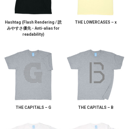
Hashtag (Flash Rendering / 読
THE LOWERCASES – x
みやすさ優先 - Anti-alias for
readability)
THE CAPITALS – G
THE CAPITALS – B