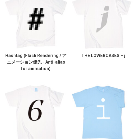
Hashtag (Flash Rendering / ア
THE LOWERCASES – j
ニメーション優先 - Anti-alias
for animation)