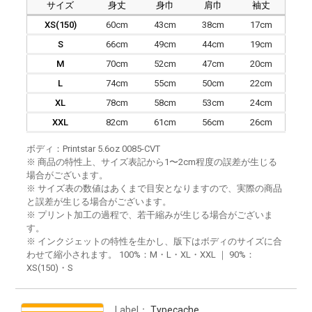
サイズ
身丈
身巾
肩巾
袖丈
XS(150)
60cm
43cm
38cm
17cm
S
66cm
49cm
44cm
19cm
M
70cm
52cm
47cm
20cm
L
74cm
55cm
50cm
22cm
XL
78cm
58cm
53cm
24cm
XXL
82cm
61cm
56cm
26cm
ボディ：Printstar 5.6oz 0085-CVT
※ 商品の特性上、サイズ表記から1〜2cm程度の誤差が生じる
場合がございます。
※ サイズ表の数値はあくまで目安となりますので、実際の商品
と誤差が生じる場合がございます。
※ プリント加工の過程で、若干縮みが生じる場合がございま
す。
※ インクジェットの特性を生かし、版下はボディのサイズに合
わせて縮小されます。 100%：M・L・XL・XXL ｜ 90%：
XS(150)・S
Label：
Typecache