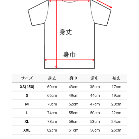
サイズ
身丈
身巾
肩巾
袖丈
XS(150)
60cm
43cm
38cm
17cm
S
66cm
49cm
44cm
19cm
M
70cm
52cm
47cm
20cm
L
74cm
55cm
50cm
22cm
XL
78cm
58cm
53cm
24cm
XXL
82cm
61cm
56cm
26cm