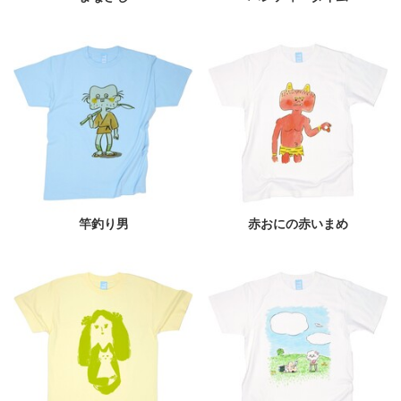
竿釣り男
赤おにの赤いまめ