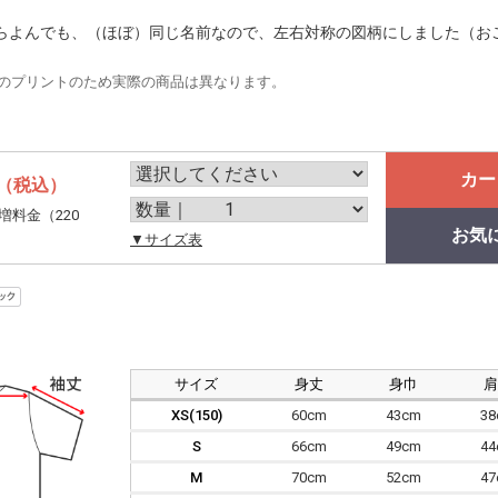
らよんでも、（ほぼ）同じ名前なので、左右対称の図柄にしました（お
のプリントのため実際の商品は異なります。
カー
（税込）
増料金（220
お気
。
▼サイズ表
サイズ
身丈
身巾
XS(150)
60cm
43cm
3
S
66cm
49cm
4
M
70cm
52cm
4