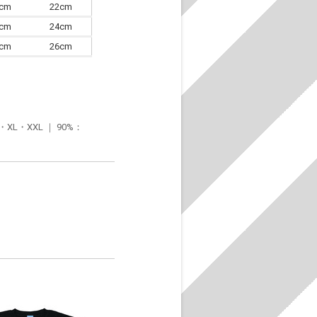
0cm
22cm
3cm
24cm
6cm
26cm
・XXL ｜ 90%：