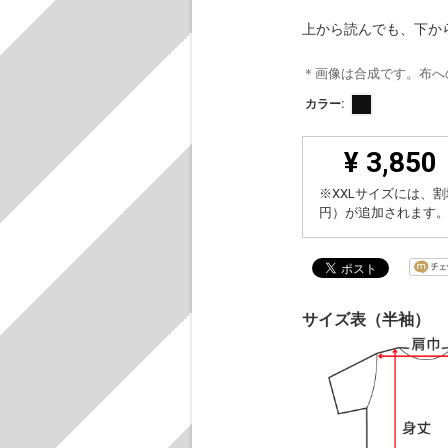
上から読んでも、下か
＊画像は合成です。布へ
カラー:
¥ 3,850
※XXLサイズには、割
円）が追加されます
サイズ表（半袖）