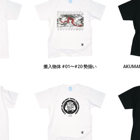
搬入物体 #01〜#20 勢揃い
AKUMA