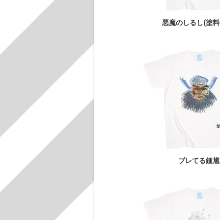
悪魔のしるし(塗料
ブレてる鍾馗