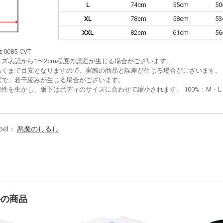
L
74cm
55cm
5
XL
78cm
58cm
5
XXL
82cm
61cm
5
z 0085-CVT
イズ表記から1〜2cm程度の誤差が生じる場合がございます。
あくまで目安となりますので、実際の商品と誤差が生じる場合がございます。
程で、若干縮みが生じる場合がございます。
性を生かし、版下はボディのサイズに合わせて縮小されます。 100%：M・L・XL
bel：
悪魔のしるし
かの商品