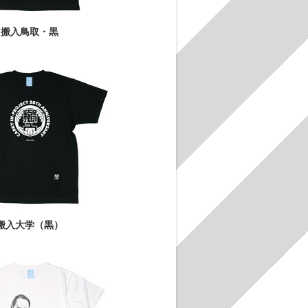
搬入鳥取・黒
搬入大学（黒）