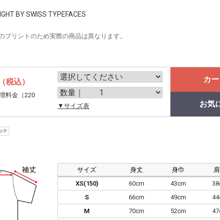
LIGHT BY SWISS TYPEFACES
のプリントのため実際の商品は異なります。
カー
（税込）
増料金（220
お気
。
▼サイズ表
サイズ
身丈
身巾
XS(150)
60cm
43cm
3
S
66cm
49cm
4
M
70cm
52cm
4