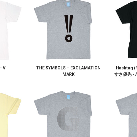
– V
THE SYMBOLS – EXCLAMATION
Hashtag (
MARK
すさ優先 - Ant