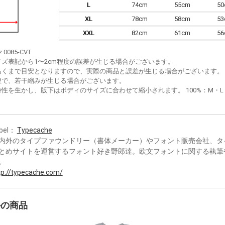
L
74cm
55cm
5
XL
78cm
58cm
5
XXL
82cm
61cm
5
z 0085-CVT
イズ表記から1〜2cm程度の誤差が生じる場合がございます。
あくまで目安となりますので、実際の商品と誤差が生じる場合がございます。
程で、若干縮みが生じる場合がございます。
性を生かし、版下はボディのサイズに合わせて縮小されます。 100%：M・L・XL
bel：
Typecache
内外のタイプファウンドリー（書体メーカー）やフォント販売会社、タ
とめサイトを運営するフォント好き野郎達。欧文フォントに関する執筆
。
tp://typecache.com/
かの商品