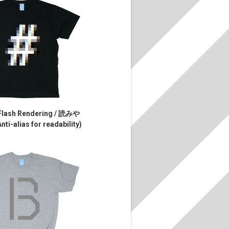
Flash Rendering / 読みや
i-alias for readability)