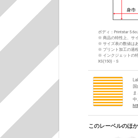
ボディ：Printstar 5.6o
※ 商品の特性上、サ
※ サイズ表の数値は
※ プリント加工の過
※ インクジェットの特
XS(150)・S
La
国
ま
中
ht
このレーベルのほ