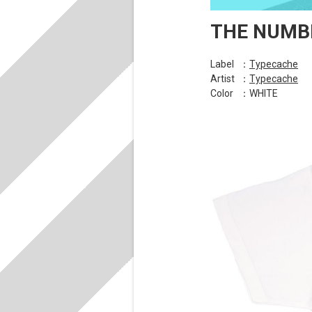
THE NUMBE
Label
：
Typecache
Artist
：
Typecache
Color
：WHITE