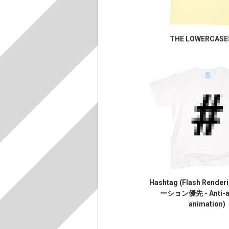
THE LOWERCASES
Hashtag (Flash Rende
ーション優先 - Anti-al
animation)