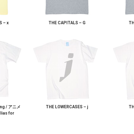
 – x
THE CAPITALS – G
TH
ring / アニメ
THE LOWERCASES – j
TH
ias for