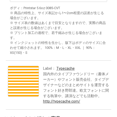
ボディ：Printstar 5.6oz 0085-CVT
※ 商品の特性上、サイズ表記から1〜2cm程度の誤差が生じる
場合がございます。
※ サイズ表の数値はあくまで目安となりますので、実際の商品
と誤差が生じる場合がございます。
※ プリント加工の過程で、若干縮みが生じる場合がございま
す。
※ インクジェットの特性を生かし、版下はボディのサイズに合
わせて縮小されます。 100%：M・L・XL・XXL ｜ 90%：
XS(150)・S
Label：
Typecache
国内外のタイプファウンドリー（書体メ
ーカー）やフォント販売会社、タイプデ
ザイナーなどのまとめサイトを運営する
フォント好き野郎達。欧文フォントに関
する執筆や、講演などでも活動中。
http://typecache.com/