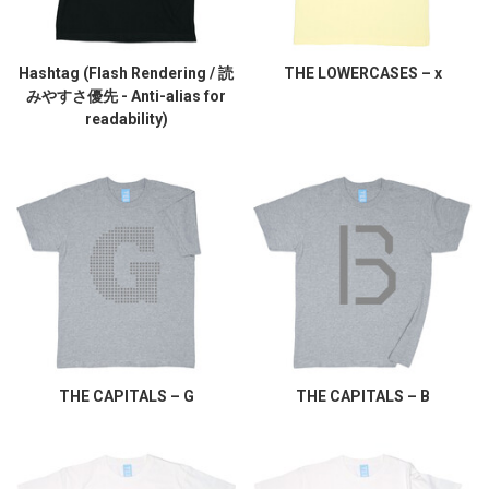
Hashtag (Flash Rendering / 読
THE LOWERCASES – x
みやすさ優先 - Anti-alias for
readability)
THE CAPITALS – G
THE CAPITALS – B