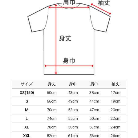
サイズ
身丈
身巾
肩巾
袖丈
XS(150)
60cm
43cm
38cm
17cm
S
66cm
49cm
44cm
19cm
M
70cm
52cm
47cm
20cm
L
74cm
55cm
50cm
22cm
XL
78cm
58cm
53cm
24cm
XXL
82cm
61cm
56cm
26cm