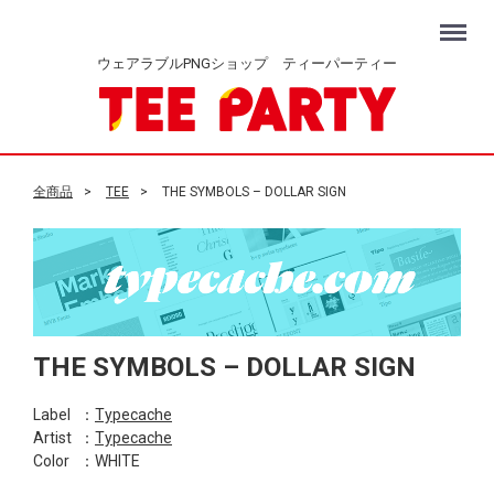
Menu
ウェアラブルPNGショップ ティーパーティー
全商品
TEE
THE SYMBOLS – DOLLAR SIGN
THE SYMBOLS – DOLLAR SIGN
Label
：
Typecache
Artist
：
Typecache
Color
：WHITE