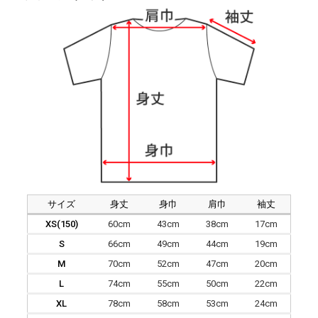
サイズ
身丈
身巾
肩巾
袖丈
XS(150)
60cm
43cm
38cm
17cm
S
66cm
49cm
44cm
19cm
M
70cm
52cm
47cm
20cm
L
74cm
55cm
50cm
22cm
XL
78cm
58cm
53cm
24cm