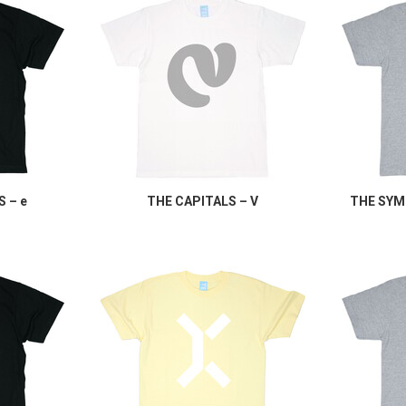
 – e
THE CAPITALS – V
THE SYM