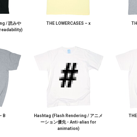
ring / 読みや
THE LOWERCASES – x
TH
eadability)
– B
Hashtag (Flash Rendering / アニメ
THE
ーション優先 - Anti-alias for
animation)