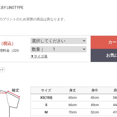
 BY LINOTYPE
のプリントのため実際の商品は異なります。
カー
（税込）
増料金（220
お気
。
▼サイズ表
サイズ
身丈
身巾
XS(150)
60cm
43cm
3
S
66cm
49cm
4
M
70cm
52cm
4