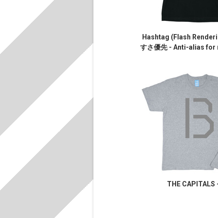
Hashtag (Flash Rende
すさ優先 - Anti-alias for r
THE CAPITALS 