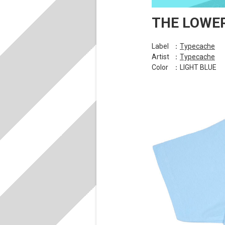
THE LOWER
Label
：
Typecache
Artist
：
Typecache
Color
：LIGHT BLUE