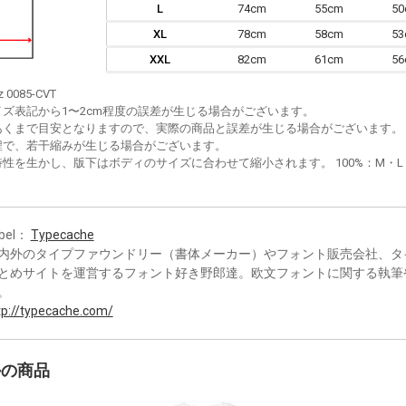
L
74cm
55cm
5
XL
78cm
58cm
5
XXL
82cm
61cm
5
z 0085-CVT
イズ表記から1〜2cm程度の誤差が生じる場合がございます。
あくまで目安となりますので、実際の商品と誤差が生じる場合がございます。
程で、若干縮みが生じる場合がございます。
性を生かし、版下はボディのサイズに合わせて縮小されます。 100%：M・L・XL
bel：
Typecache
内外のタイプファウンドリー（書体メーカー）やフォント販売会社、タ
とめサイトを運営するフォント好き野郎達。欧文フォントに関する執筆
。
tp://typecache.com/
かの商品