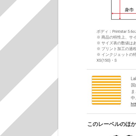
ボディ：Printstar 5.6o
※ 商品の特性上、サ
※ サイズ表の数値は
※ プリント加工の過
※ インクジェットの特
XS(150)・S
La
国
ま
中
ht
このレーベルのほ