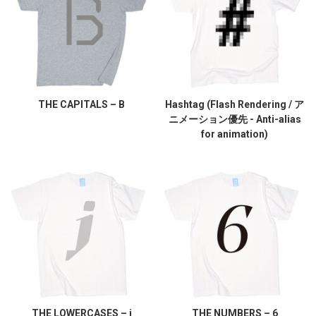
THE CAPITALS – B
Hashtag (Flash Rendering / ア
ニメーション優先 - Anti-alias
for animation)
THE LOWERCASES – j
THE NUMBERS – 6