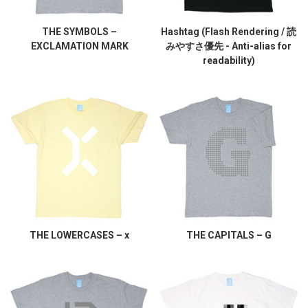
THE SYMBOLS –
Hashtag (Flash Rendering / 読
EXCLAMATION MARK
みやすさ優先 - Anti-alias for
readability)
THE LOWERCASES – x
THE CAPITALS – G