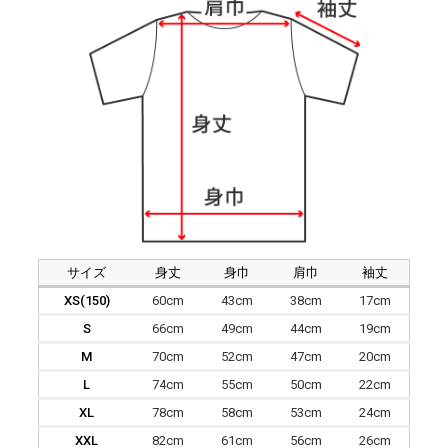
サイズ
身丈
身巾
肩巾
袖丈
XS(150)
60cm
43cm
38cm
17cm
S
66cm
49cm
44cm
19cm
M
70cm
52cm
47cm
20cm
L
74cm
55cm
50cm
22cm
XL
78cm
58cm
53cm
24cm
XXL
82cm
61cm
56cm
26cm