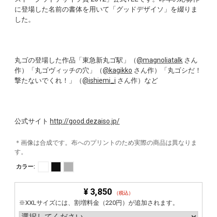
に登場した名前の書体を用いて「グッドデザイソ」を綴りま
した。
丸ゴの登場した作品「東急新丸ゴ駅」（
@magnoliatalk
さん
作）「丸ゴヴィッチの穴」（
@kagikko
さん作）「丸ゴシだ！
撃たないでくれ！」（
@ishiemi_i
さん作）など
公式サイト
http://good.dezaiso.jp/
＊画像は合成です。布へのプリントのため実際の商品は異なりま
す。
カラー:
¥ 3,850
（税込）
※XXLサイズには、割増料金（220円）が追加されます。