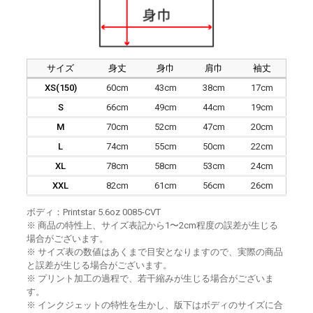
サイズ
身丈
身巾
肩巾
袖丈
XS(150)
60cm
43cm
38cm
17cm
S
66cm
49cm
44cm
19cm
M
70cm
52cm
47cm
20cm
L
74cm
55cm
50cm
22cm
XL
78cm
58cm
53cm
24cm
XXL
82cm
61cm
56cm
26cm
ボディ：Printstar 5.6oz 0085-CVT
※ 商品の特性上、サイズ表記から1〜2cm程度の誤差が生じる
場合がございます。
※ サイズ表の数値はあくまで目安となりますので、実際の商品
と誤差が生じる場合がございます。
※ プリント加工の過程で、若干縮みが生じる場合がございま
す。
※ インクジェットの特性を生かし、版下はボディのサイズに合