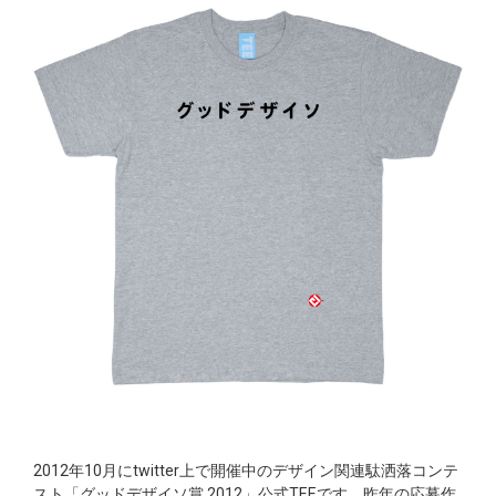
2012年10月にtwitter上で開催中のデザイン関連駄洒落コンテ
スト「グッドデザイソ賞 2012」公式TEEです。昨年の応募作