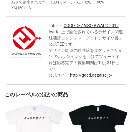
わせて縮小されます。 100%：M・L・XL・XXL ｜ 90%：
XS(150)・S
Label：
GOOD DEZAISO AWARD 2012
twitter上で開催されているデザイン関連
駄洒落コンテスト「グッドデザイソ賞」
公式TEEです。
デザイン関連の駄洒落を #グッドデザイ
ソ のハッシュタグをつけてツイートす
れば応募完了！募集期間は10月31日ま
で！
公式サイト
http://good.dezaiso.jp/
このレーベルのほかの商品