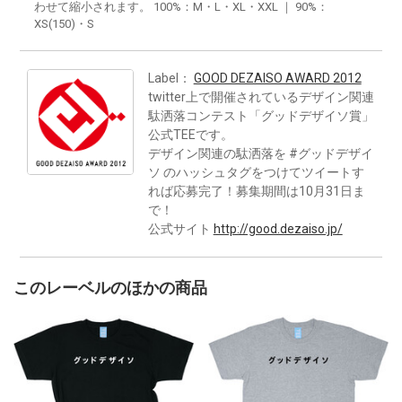
わせて縮小されます。 100%：M・L・XL・XXL ｜ 90%：
XS(150)・S
Label：
GOOD DEZAISO AWARD 2012
twitter上で開催されているデザイン関連
駄洒落コンテスト「グッドデザイソ賞」
公式TEEです。
デザイン関連の駄洒落を #グッドデザイ
ソ のハッシュタグをつけてツイートす
れば応募完了！募集期間は10月31日ま
で！
公式サイト
http://good.dezaiso.jp/
このレーベルのほかの商品