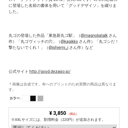
に登場した名前の書体を用いて「グッドデザイソ」を綴りま
した。
丸ゴの登場した作品「東急新丸ゴ駅」（
@magnoliatalk
さん
作）「丸ゴヴィッチの穴」（
@kagikko
さん作）「丸ゴシだ！
撃たないでくれ！」（
@ishiemi_i
さん作）など
公式サイト
http://good.dezaiso.jp/
＊画像は合成です。布へのプリントのため実際の商品は異なりま
す。
カラー:
¥ 3,850
（税込）
※XXLサイズには、割増料金（220円）が追加されます。