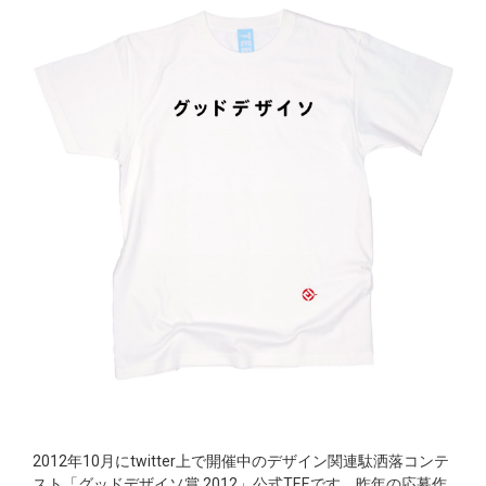
2012年10月にtwitter上で開催中のデザイン関連駄洒落コンテ
スト「グッドデザイソ賞 2012」公式TEEです。昨年の応募作