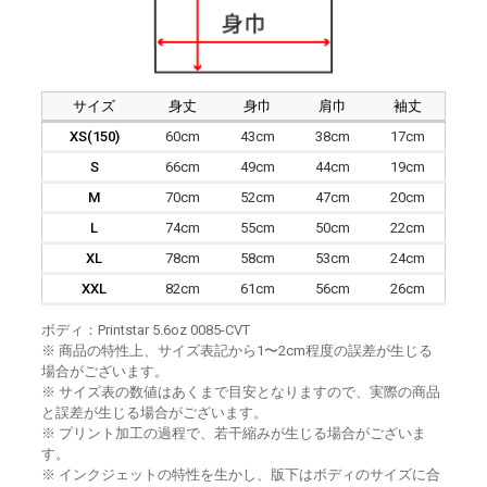
サイズ
身丈
身巾
肩巾
袖丈
XS(150)
60cm
43cm
38cm
17cm
S
66cm
49cm
44cm
19cm
M
70cm
52cm
47cm
20cm
L
74cm
55cm
50cm
22cm
XL
78cm
58cm
53cm
24cm
XXL
82cm
61cm
56cm
26cm
ボディ：Printstar 5.6oz 0085-CVT
※ 商品の特性上、サイズ表記から1〜2cm程度の誤差が生じる
場合がございます。
※ サイズ表の数値はあくまで目安となりますので、実際の商品
と誤差が生じる場合がございます。
※ プリント加工の過程で、若干縮みが生じる場合がございま
す。
※ インクジェットの特性を生かし、版下はボディのサイズに合