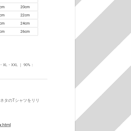
7cm
20cm
0cm
22cm
3cm
24cm
6cm
26cm
・XXL ｜ 90%：
楽ネタのTシャツをリリ
x.html