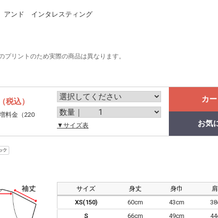
 アンド インタレスティング
のプリントのため実際の商品は異なります。
カー
（税込）
増料金（220
お気
。
▼サイズ表
サイズ
身丈
身巾
XS(150)
60cm
43cm
3
S
66cm
49cm
4