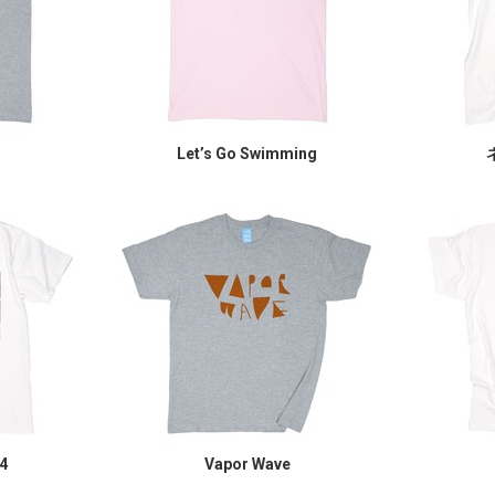
Let’s Go Swimming
4
Vapor Wave