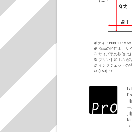
ボディ：Printstar 5.6o
※ 商品の特性上、サ
※ サイズ表の数値は
※ プリント加工の過
※ インクジェットの特
XS(150)・S
La
P
川
ー
川
Ni
ユ