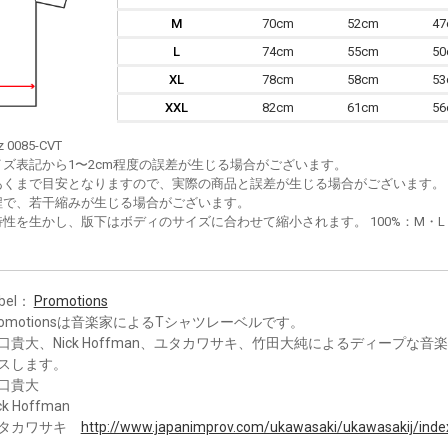
M
70cm
52cm
4
L
74cm
55cm
5
XL
78cm
58cm
5
XXL
82cm
61cm
5
z 0085-CVT
イズ表記から1〜2cm程度の誤差が生じる場合がございます。
あくまで目安となりますので、実際の商品と誤差が生じる場合がございます。
程で、若干縮みが生じる場合がございます。
性を生かし、版下はボディのサイズに合わせて縮小されます。 100%：M・L・XL
bel：
Promotions
romotionsは音楽家によるTシャツレーベルです。
口貴大、Nick Hoffman、ユタカワサキ、竹田大純によるディープな音
スします。
口貴大
ck Hoffman
タカワサキ
http://www.japanimprov.com/ukawasaki/ukawasakij/inde