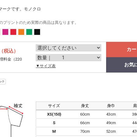
マークです。モノクロ
のプリントのため実際の商品は異なります。
カー
（税込）
増料金（220
お気
。
▼サイズ表
サイズ
身丈
身巾
XS(150)
60cm
43cm
3
S
66cm
49cm
4
M
70cm
52cm
4