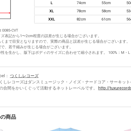
L
74cm
55cm
5
XL
78cm
58cm
5
XXL
82cm
61cm
5
z 0085-CVT
イズ表記から1〜2cm程度の誤差が生じる場合がございます。
あくまで目安となりますので、実際の商品と誤差が生じる場合がございます。
程で、若干縮みが生じる場合がございます。
性を生かし、版下はボディのサイズに合わせて縮小されます。 100%：M・L・XL
bel：
つくしレコーズ
くしレコーズはダンスミュージック・ノイズ・ナードコア・サーキットベ
の合間をかいくぐって活動するネットレーベルです。
http://tuxurecord
かの商品