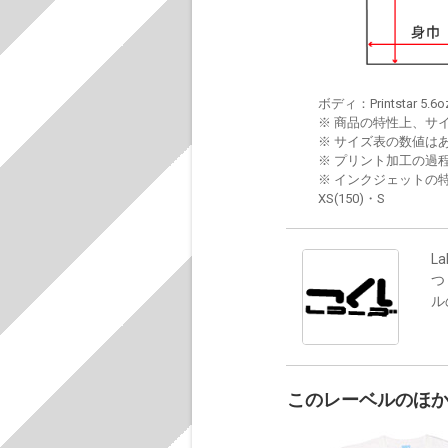
ボディ：Printstar 5.6o
※ 商品の特性上、サ
※ サイズ表の数値は
※ プリント加工の過
※ インクジェットの特
XS(150)・S
La
つ
ル
このレーベルのほ