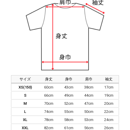
サイズ
身丈
身巾
肩巾
袖丈
XS(150)
60cm
43cm
38cm
17cm
S
66cm
49cm
44cm
19cm
M
70cm
52cm
47cm
20cm
L
74cm
55cm
50cm
22cm
XL
78cm
58cm
53cm
24cm
XXL
82cm
61cm
56cm
26cm