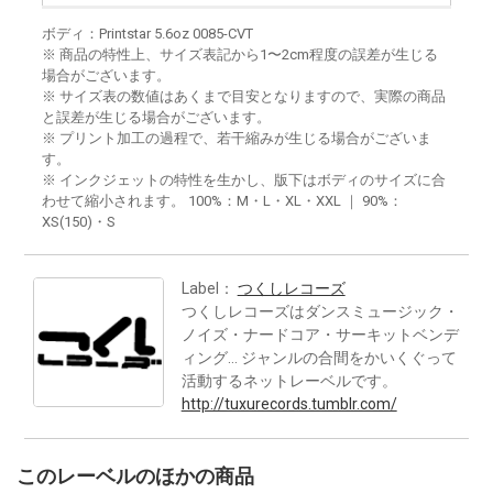
ボディ：Printstar 5.6oz 0085-CVT
※ 商品の特性上、サイズ表記から1〜2cm程度の誤差が生じる
場合がございます。
※ サイズ表の数値はあくまで目安となりますので、実際の商品
と誤差が生じる場合がございます。
※ プリント加工の過程で、若干縮みが生じる場合がございま
す。
※ インクジェットの特性を生かし、版下はボディのサイズに合
わせて縮小されます。 100%：M・L・XL・XXL ｜ 90%：
XS(150)・S
Label：
つくしレコーズ
つくしレコーズはダンスミュージック・
ノイズ・ナードコア・サーキットベンデ
ィング… ジャンルの合間をかいくぐって
活動するネットレーベルです。
http://tuxurecords.tumblr.com/
このレーベルのほかの商品