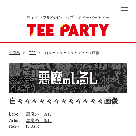
Menu
ウェアラブルPNGショップ ティーパーティー
全商品
TEE
自々々々々々々々々々々々々画像
自々々々々々々々々々々々々画像
Label
：
悪魔のしるし
Artist
：
悪魔のしるし
Color
：BLACK