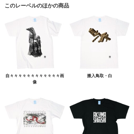
このレーベルのほかの商品
自々々々々々々々々々々々々画
搬入鳥取・白
像