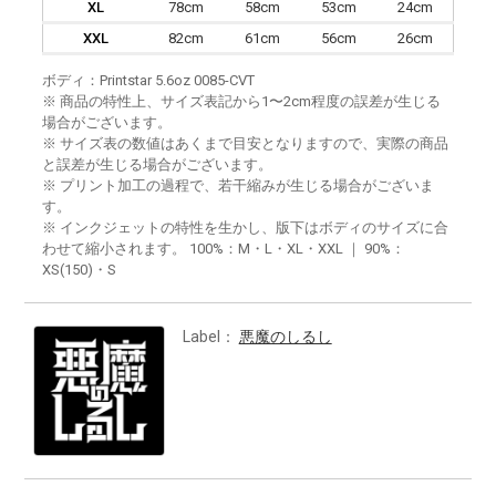
XL
78cm
58cm
53cm
24cm
XXL
82cm
61cm
56cm
26cm
ボディ：Printstar 5.6oz 0085-CVT
※ 商品の特性上、サイズ表記から1〜2cm程度の誤差が生じる
場合がございます。
※ サイズ表の数値はあくまで目安となりますので、実際の商品
と誤差が生じる場合がございます。
※ プリント加工の過程で、若干縮みが生じる場合がございま
す。
※ インクジェットの特性を生かし、版下はボディのサイズに合
わせて縮小されます。 100%：M・L・XL・XXL ｜ 90%：
XS(150)・S
Label：
悪魔のしるし