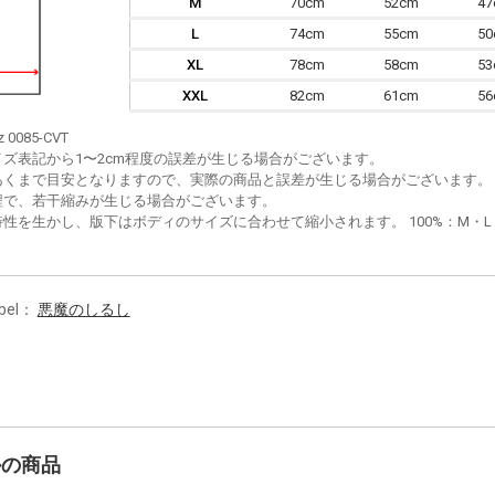
M
70cm
52cm
4
L
74cm
55cm
5
XL
78cm
58cm
5
XXL
82cm
61cm
5
z 0085-CVT
イズ表記から1〜2cm程度の誤差が生じる場合がございます。
あくまで目安となりますので、実際の商品と誤差が生じる場合がございます。
程で、若干縮みが生じる場合がございます。
性を生かし、版下はボディのサイズに合わせて縮小されます。 100%：M・L・XL
bel：
悪魔のしるし
かの商品