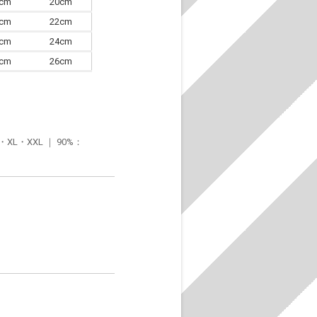
7cm
20cm
0cm
22cm
3cm
24cm
6cm
26cm
・XXL ｜ 90%：