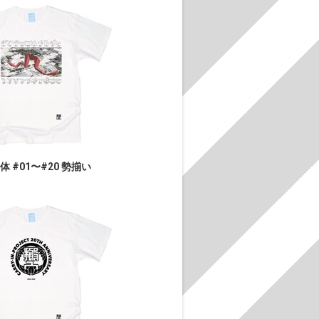
体 #01〜#20 勢揃い