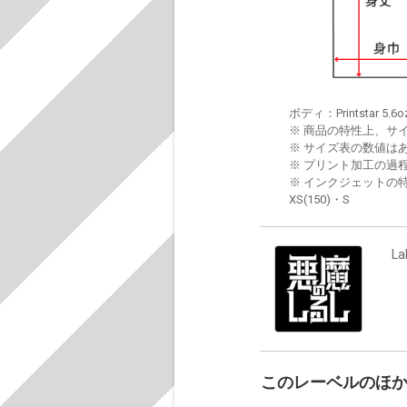
ボディ：Printstar 5.6o
※ 商品の特性上、サ
※ サイズ表の数値は
※ プリント加工の過
※ インクジェットの特
XS(150)・S
La
このレーベルのほ