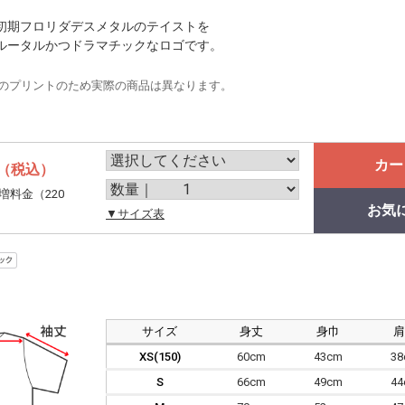
初期フロリダデスメタルのテイストを
ルータルかつドラマチックなロゴです。
のプリントのため実際の商品は異なります。
カー
（税込）
増料金（220
お気
。
▼サイズ表
サイズ
身丈
身巾
XS(150)
60cm
43cm
3
S
66cm
49cm
4