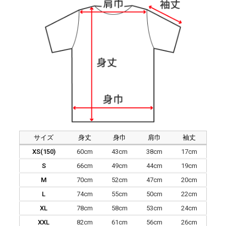
サイズ
身丈
身巾
肩巾
袖丈
XS(150)
60cm
43cm
38cm
17cm
S
66cm
49cm
44cm
19cm
M
70cm
52cm
47cm
20cm
L
74cm
55cm
50cm
22cm
XL
78cm
58cm
53cm
24cm
XXL
82cm
61cm
56cm
26cm