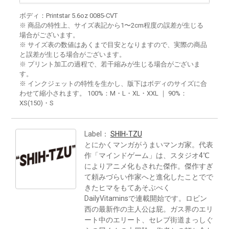
ボディ：Printstar 5.6oz 0085-CVT
※ 商品の特性上、サイズ表記から1〜2cm程度の誤差が生じる
場合がございます。
※ サイズ表の数値はあくまで目安となりますので、実際の商品
と誤差が生じる場合がございます。
※ プリント加工の過程で、若干縮みが生じる場合がございま
す。
※ インクジェットの特性を生かし、版下はボディのサイズに合
わせて縮小されます。 100%：M・L・XL・XXL ｜ 90%：
XS(150)・S
Label：
SHIH-TZU
とにかくマンガがうまいマンガ家。代表
作「マインドゲーム」は、スタジオ4℃
によりアニメ化もされた傑作。傑作すぎ
て頼みづらい作家へと進化したことでで
きたヒマをもてあそぶべく
DailyVitaminsで連載開始です。ロビン
西の最新作の主人公は屁。ガス界のエリ
ート中のエリート、セレブ街道まっしぐ