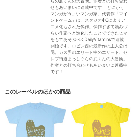
らの屁くんの大冒険。作者との打ち合わ
せもあいまいに連載中です！ とにかく
マンガがうまいマンガ家。代表作「マイ
ンドゲーム」は、スタジオ4℃によりア
ニメ化もされた傑作。傑作すぎて頼みづ
らい作家へと進化したことでできたヒマ
をもてあそぶべくDailyVitaminsで連載
開始です。ロビン西の最新作の主人公は
屁。ガス界のエリート中のエリート、セ
レブ街道まっしぐらの屁くんの大冒険。
作者との打ち合わせもあいまいに連載中
です！
このレーベルのほかの商品