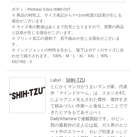
ボディ：Printstar 5.6oz 0085-CVT
※ 商品の特性上、サイズ表記から1〜2cm程度の誤差が生じる
場合がございます。
※ サイズ表の数値はあくまで目安となりますので、実際の商品
と誤差が生じる場合がございます。
※ プリント加工の過程で、若干縮みが生じる場合がございま
す。
※ インクジェットの特性を生かし、版下はボディのサイズに合
わせて縮小されます。 100%：M・L・XL・XXL ｜ 90%：
XS(150)・S
Label：
SHIH-TZU
とにかくマンガがうまいマンガ家。代表
作「マインドゲーム」は、スタジオ4℃
によりアニメ化もされた傑作。傑作すぎ
て頼みづらい作家へと進化したことでで
きたヒマをもてあそぶべく
DailyVitaminsで連載開始です。ロビン
西の最新作の主人公は屁。ガス界のエリ
ート中のエリート、セレブ街道まっしぐ