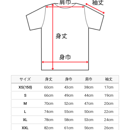
サイズ
身丈
身巾
肩巾
袖丈
XS(150)
60cm
43cm
38cm
17cm
S
66cm
49cm
44cm
19cm
M
70cm
52cm
47cm
20cm
L
74cm
55cm
50cm
22cm
XL
78cm
58cm
53cm
24cm
XXL
82cm
61cm
56cm
26cm