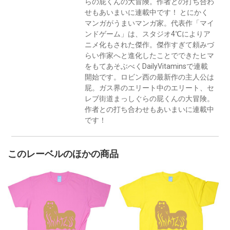
らの屁くんの大冒険。作者との打ち合わ
せもあいまいに連載中です！ とにかく
マンガがうまいマンガ家。代表作「マイ
ンドゲーム」は、スタジオ4℃によりア
ニメ化もされた傑作。傑作すぎて頼みづ
らい作家へと進化したことでできたヒマ
をもてあそぶべくDailyVitaminsで連載
開始です。ロビン西の最新作の主人公は
屁。ガス界のエリート中のエリート、セ
レブ街道まっしぐらの屁くんの大冒険。
作者との打ち合わせもあいまいに連載中
です！
このレーベルのほかの商品