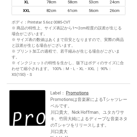
XL
78cm
58cm
53cm
24cm
XXL
82cm
61cm
56cm
26cm
ボディ：Printstar 5.6oz 0085-CVT
※ 商品の特性上、サイズ表記から1〜2cm程度の誤差が生じる
場合がございます。
※ サイズ表の数値はあくまで目安となりますので、実際の商品
と誤差が生じる場合がございます。
※ プリント加工の過程で、若干縮みが生じる場合がございま
す。
※ インクジェットの特性を生かし、版下はボディのサイズに合
わせて縮小されます。 100%：M・L・XL・XXL ｜ 90%：
XS(150)・S
Label：
Promotions
Promotionsは音楽家によるTシャツレー
ベルです。
川口貴大、Nick Hoffman、ユタカワサ
キ、竹田大純によるディープな音楽ネタ
のTシャツをリリースします。
川口貴大