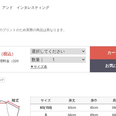
 アンド インタレスティング
のプリントのため実際の商品は異なります。
カー
（税込）
増料金（220
お気
。
▼サイズ表
サイズ
身丈
身巾
XS(150)
60cm
43cm
3
S
66cm
49cm
4