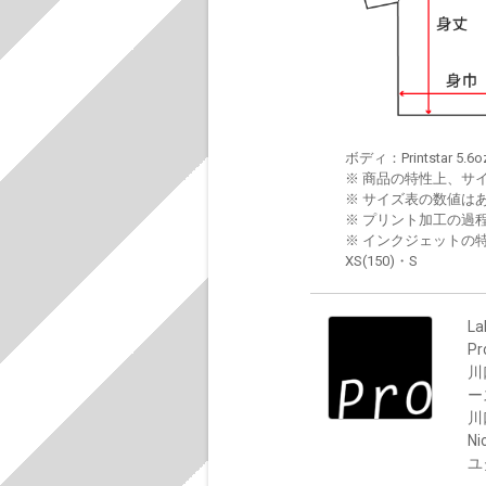
ボディ：Printstar 5.6o
※ 商品の特性上、サ
※ サイズ表の数値は
※ プリント加工の過
※ インクジェットの特
XS(150)・S
La
P
川
ー
川
Ni
ユ