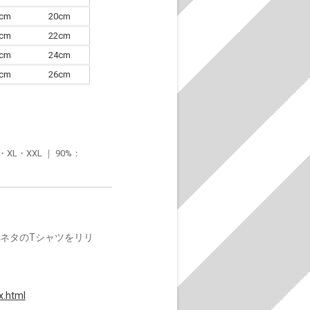
7cm
20cm
0cm
22cm
3cm
24cm
6cm
26cm
・XXL ｜ 90%：
楽ネタのTシャツをリリ
x.html