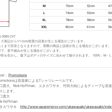
M
70cm
52cm
4
L
74cm
55cm
5
XL
78cm
58cm
5
XXL
82cm
61cm
5
z 0085-CVT
イズ表記から1〜2cm程度の誤差が生じる場合がございます。
あくまで目安となりますので、実際の商品と誤差が生じる場合がございます。
程で、若干縮みが生じる場合がございます。
性を生かし、版下はボディのサイズに合わせて縮小されます。 100%：M・L・XL
bel：
Promotions
romotionsは音楽家によるTシャツレーベルです。
口貴大、Nick Hoffman、ユタカワサキ、竹田大純によるディープな音
スします。
口貴大
ck Hoffman
タカワサキ
http://www.japanimprov.com/ukawasaki/ukawasakij/inde