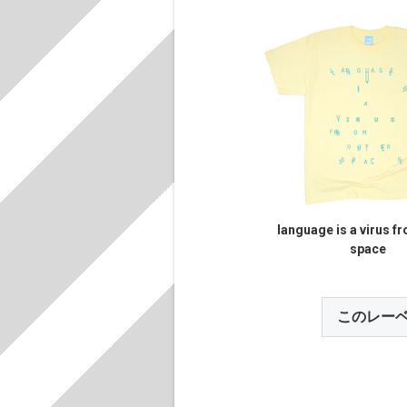
language is a virus f
space
このレー