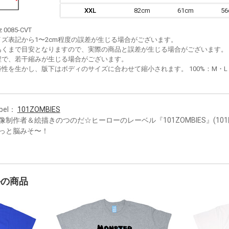
XXL
82cm
61cm
5
z 0085-CVT
イズ表記から1〜2cm程度の誤差が生じる場合がございます。
あくまで目安となりますので、実際の商品と誤差が生じる場合がございます。
程で、若干縮みが生じる場合がございます。
性を生かし、版下はボディのサイズに合わせて縮小されます。 100%：M・L・XL
bel：
101ZOMBIES
像制作者＆絵描きのつのだ☆ヒーローのレーベル『101ZOMBIES』(10
っと脳みそ〜！
かの商品