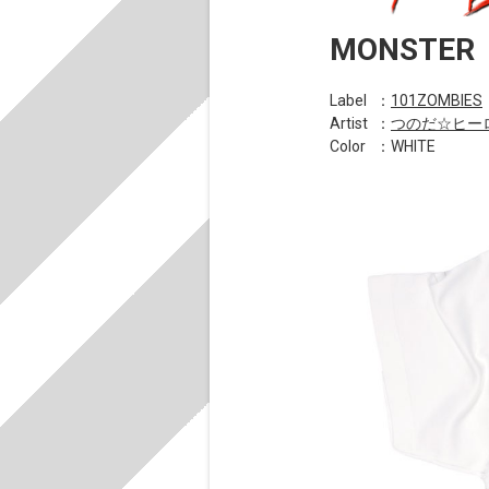
MONSTER
Label
：
101ZOMBIES
Artist
：
つのだ☆ヒー
Color
：WHITE