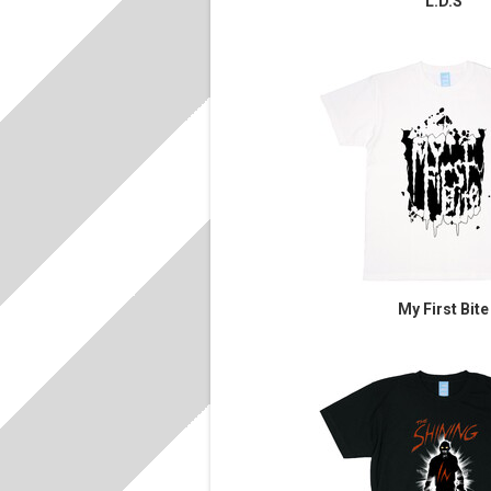
L.D.S
My First Bite