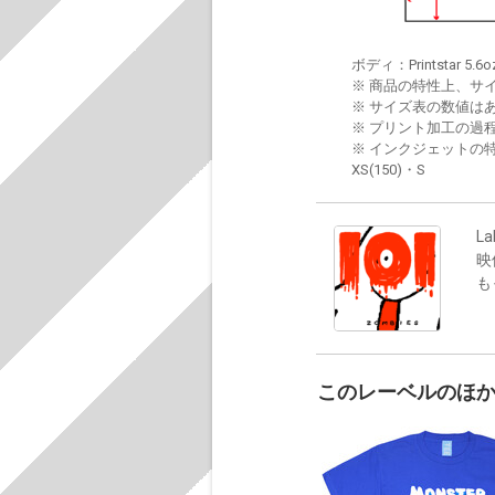
ボディ：Printstar 5.6o
※ 商品の特性上、サ
※ サイズ表の数値は
※ プリント加工の過
※ インクジェットの特
XS(150)・S
La
映
も
このレーベルのほ