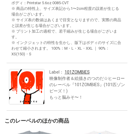
ボディ：Printstar 5.6oz 0085-CVT
※ 商品の特性上、サイズ表記から1〜2cm程度の誤差が生じる
場合がございます。
※ サイズ表の数値はあくまで目安となりますので、実際の商品
と誤差が生じる場合がございます。
※ プリント加工の過程で、若干縮みが生じる場合がございま
す。
※ インクジェットの特性を生かし、版下はボディのサイズに合
わせて縮小されます。 100%：M・L・XL・XXL ｜ 90%：
XS(150)・S
Label：
101ZOMBIES
映像制作者＆絵描きのつのだ☆ヒーロー
のレーベル『101ZOMBIES』(101匹ゾン
ビーズ！)
もっと脳みそ〜！
このレーベルのほかの商品