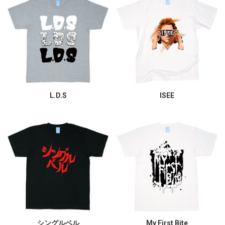
L.D.S
ISEE
シングルベル
My First Bite