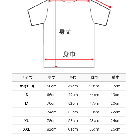
サイズ
身丈
身巾
肩巾
袖丈
XS(150)
60cm
43cm
38cm
17cm
S
66cm
49cm
44cm
19cm
M
70cm
52cm
47cm
20cm
L
74cm
55cm
50cm
22cm
XL
78cm
58cm
53cm
24cm
XXL
82cm
61cm
56cm
26cm