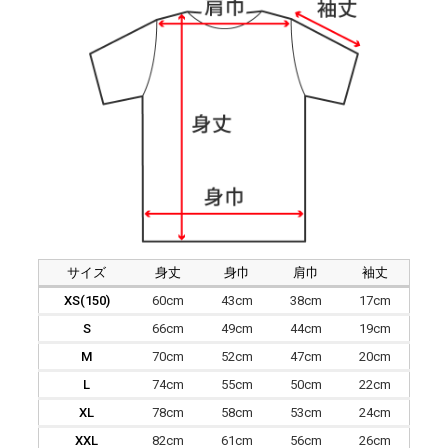
サイズ
身丈
身巾
肩巾
袖丈
XS(150)
60cm
43cm
38cm
17cm
S
66cm
49cm
44cm
19cm
M
70cm
52cm
47cm
20cm
L
74cm
55cm
50cm
22cm
XL
78cm
58cm
53cm
24cm
XXL
82cm
61cm
56cm
26cm