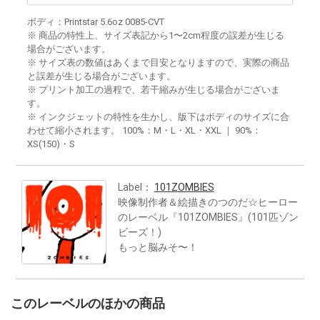
ボディ：Printstar 5.6oz 0085-CVT
※ 商品の特性上、サイズ表記から1〜2cm程度の誤差が生じる
場合がございます。
※ サイズ表の数値はあくまで目安となりますので、実際の商品
と誤差が生じる場合がございます。
※ プリント加工の過程で、若干縮みが生じる場合がございま
す。
※ インクジェットの特性を生かし、版下はボディのサイズに合
わせて縮小されます。 100%：M・L・XL・XXL ｜ 90%：
XS(150)・S
Label：
101ZOMBIES
映像制作者＆絵描きのつのだ☆ヒーロー
のレーベル『101ZOMBIES』(101匹ゾン
ビーズ！)
もっと脳みそ〜！
このレーベルのほかの商品