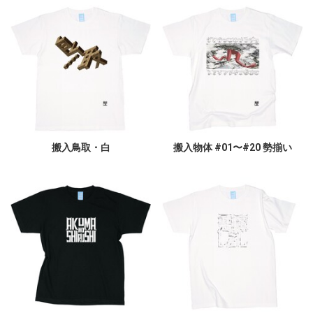
搬入鳥取・白
搬入物体 #01〜#20 勢揃い