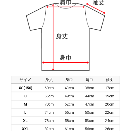
サイズ
身丈
身巾
肩巾
袖丈
XS(150)
60cm
43cm
38cm
17cm
S
66cm
49cm
44cm
19cm
M
70cm
52cm
47cm
20cm
L
74cm
55cm
50cm
22cm
XL
78cm
58cm
53cm
24cm
XXL
82cm
61cm
56cm
26cm