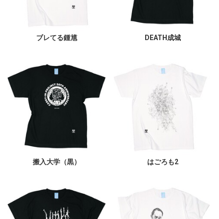
ブレてる鍾馗
DEATH成城
搬入大学（黒）
はごろも2