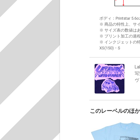
ボディ：Printstar 5.6o
※ 商品の特性上、サ
※ サイズ表の数値は
※ プリント加工の過
※ インクジェットの特
XS(150)・S
La
写
ヴ
このレーベルのほ