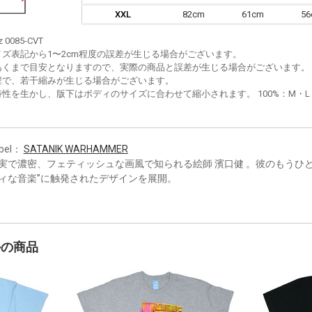
XXL
82cm
61cm
5
z 0085-CVT
イズ表記から1〜2cm程度の誤差が生じる場合がございます。
あくまで目安となりますので、実際の商品と誤差が生じる場合がございます。
程で、若干縮みが生じる場合がございます。
性を生かし、版下はボディのサイズに合わせて縮小されます。 100%：M・L・XL
bel：
SATANIK WARHAMMER
実で濃密、フェティッシュな画風で知られる絵師 濱口健 。彼のもうひ
ィな音楽”に触発されたデザインを展開。
かの商品