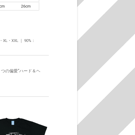
6cm
26cm
・XXL ｜ 90%：
とつの偏愛“ハード＆ヘ