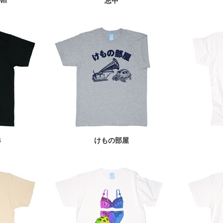
MI
忌中
G
けもの部屋