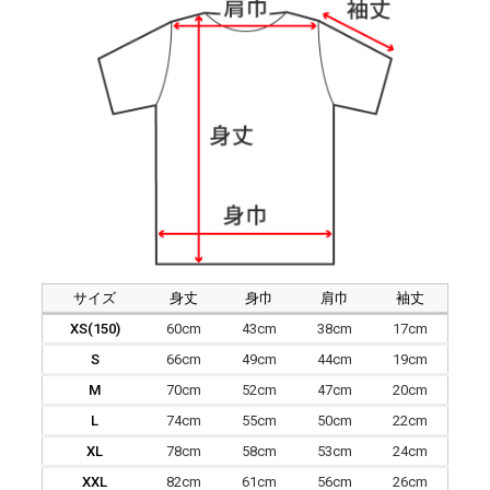
サイズ
身丈
身巾
肩巾
袖丈
XS(150)
60cm
43cm
38cm
17cm
S
66cm
49cm
44cm
19cm
M
70cm
52cm
47cm
20cm
L
74cm
55cm
50cm
22cm
XL
78cm
58cm
53cm
24cm
XXL
82cm
61cm
56cm
26cm