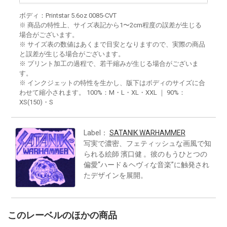
ボディ：Printstar 5.6oz 0085-CVT
※ 商品の特性上、サイズ表記から1〜2cm程度の誤差が生じる
場合がございます。
※ サイズ表の数値はあくまで目安となりますので、実際の商品
と誤差が生じる場合がございます。
※ プリント加工の過程で、若干縮みが生じる場合がございま
す。
※ インクジェットの特性を生かし、版下はボディのサイズに合
わせて縮小されます。 100%：M・L・XL・XXL ｜ 90%：
XS(150)・S
Label：
SATANIK WARHAMMER
写実で濃密、フェティッシュな画風で知
られる絵師 濱口健 。彼のもうひとつの
偏愛“ハード＆ヘヴィな音楽”に触発され
たデザインを展開。
このレーベルのほかの商品