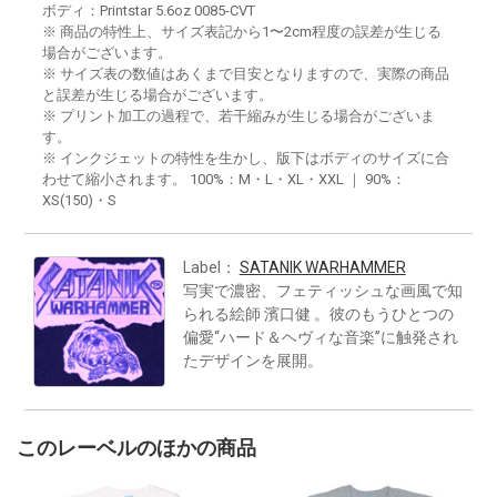
ボディ：Printstar 5.6oz 0085-CVT
※ 商品の特性上、サイズ表記から1〜2cm程度の誤差が生じる
場合がございます。
※ サイズ表の数値はあくまで目安となりますので、実際の商品
と誤差が生じる場合がございます。
※ プリント加工の過程で、若干縮みが生じる場合がございま
す。
※ インクジェットの特性を生かし、版下はボディのサイズに合
わせて縮小されます。 100%：M・L・XL・XXL ｜ 90%：
XS(150)・S
Label：
SATANIK WARHAMMER
写実で濃密、フェティッシュな画風で知
られる絵師 濱口健 。彼のもうひとつの
偏愛“ハード＆ヘヴィな音楽”に触発され
たデザインを展開。
このレーベルのほかの商品