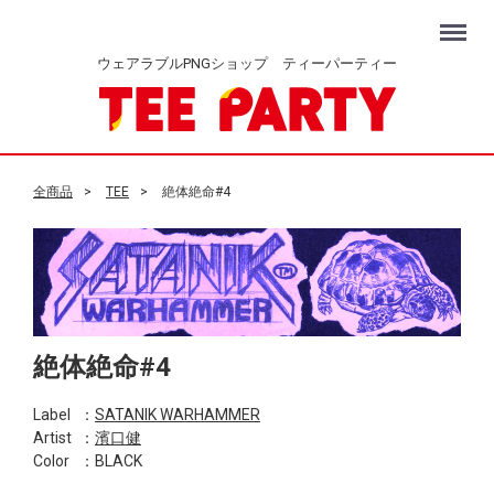
Menu
ウェアラブルPNGショップ ティーパーティー
全商品
TEE
絶体絶命#4
絶体絶命#4
Label
：
SATANIK WARHAMMER
Artist
：
濱口健
Color
：BLACK