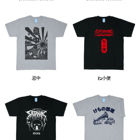
忌中
ね小便