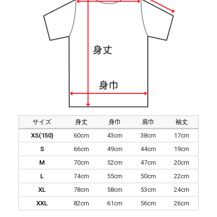
サイズ
身丈
身巾
肩巾
袖丈
XS(150)
60cm
43cm
38cm
17cm
S
66cm
49cm
44cm
19cm
M
70cm
52cm
47cm
20cm
L
74cm
55cm
50cm
22cm
XL
78cm
58cm
53cm
24cm
XXL
82cm
61cm
56cm
26cm