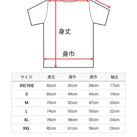
サイズ
身丈
身巾
肩巾
袖丈
XS(150)
60cm
43cm
38cm
17cm
S
66cm
49cm
44cm
19cm
M
70cm
52cm
47cm
20cm
L
74cm
55cm
50cm
22cm
XL
78cm
58cm
53cm
24cm
XXL
82cm
61cm
56cm
26cm