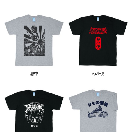
忌中
ね小便