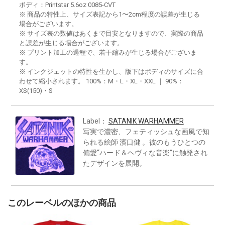
ボディ：Printstar 5.6oz 0085-CVT
※ 商品の特性上、サイズ表記から1〜2cm程度の誤差が生じる
場合がございます。
※ サイズ表の数値はあくまで目安となりますので、実際の商品
と誤差が生じる場合がございます。
※ プリント加工の過程で、若干縮みが生じる場合がございま
す。
※ インクジェットの特性を生かし、版下はボディのサイズに合
わせて縮小されます。 100%：M・L・XL・XXL ｜ 90%：
XS(150)・S
Label：
SATANIK WARHAMMER
写実で濃密、フェティッシュな画風で知
られる絵師 濱口健 。彼のもうひとつの
偏愛“ハード＆ヘヴィな音楽”に触発され
たデザインを展開。
このレーベルのほかの商品