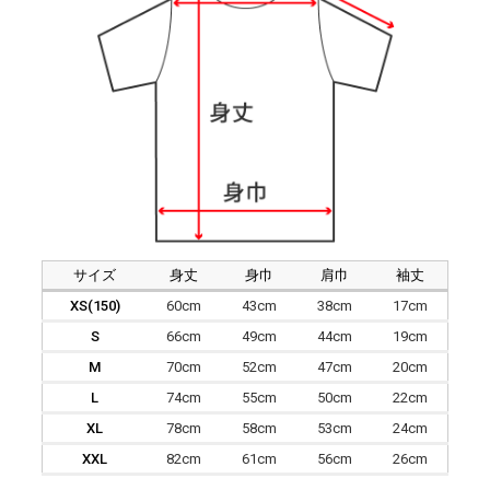
サイズ
身丈
身巾
肩巾
袖丈
XS(150)
60cm
43cm
38cm
17cm
S
66cm
49cm
44cm
19cm
M
70cm
52cm
47cm
20cm
L
74cm
55cm
50cm
22cm
XL
78cm
58cm
53cm
24cm
XXL
82cm
61cm
56cm
26cm