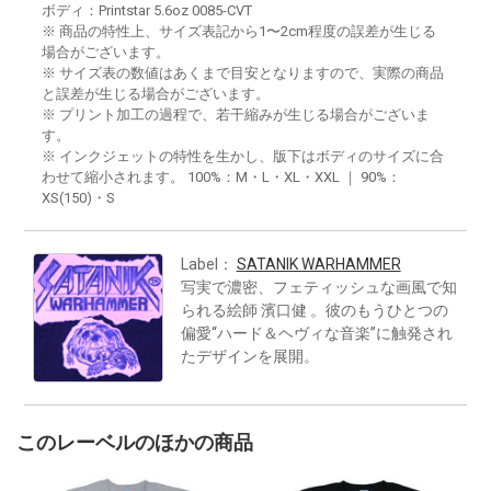
ボディ：Printstar 5.6oz 0085-CVT
※ 商品の特性上、サイズ表記から1〜2cm程度の誤差が生じる
場合がございます。
※ サイズ表の数値はあくまで目安となりますので、実際の商品
と誤差が生じる場合がございます。
※ プリント加工の過程で、若干縮みが生じる場合がございま
す。
※ インクジェットの特性を生かし、版下はボディのサイズに合
わせて縮小されます。 100%：M・L・XL・XXL ｜ 90%：
XS(150)・S
Label：
SATANIK WARHAMMER
写実で濃密、フェティッシュな画風で知
られる絵師 濱口健 。彼のもうひとつの
偏愛“ハード＆ヘヴィな音楽”に触発され
たデザインを展開。
このレーベルのほかの商品