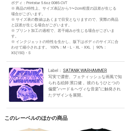
ボディ：Printstar 5.6oz 0085-CVT
※ 商品の特性上、サイズ表記から1〜2cm程度の誤差が生じる
場合がございます。
※ サイズ表の数値はあくまで目安となりますので、実際の商品
と誤差が生じる場合がございます。
※ プリント加工の過程で、若干縮みが生じる場合がございま
す。
※ インクジェットの特性を生かし、版下はボディのサイズに合
わせて縮小されます。 100%：M・L・XL・XXL ｜ 90%：
XS(150)・S
Label：
SATANIK WARHAMMER
写実で濃密、フェティッシュな画風で知
られる絵師 濱口健 。彼のもうひとつの
偏愛“ハード＆ヘヴィな音楽”に触発され
たデザインを展開。
このレーベルのほかの商品