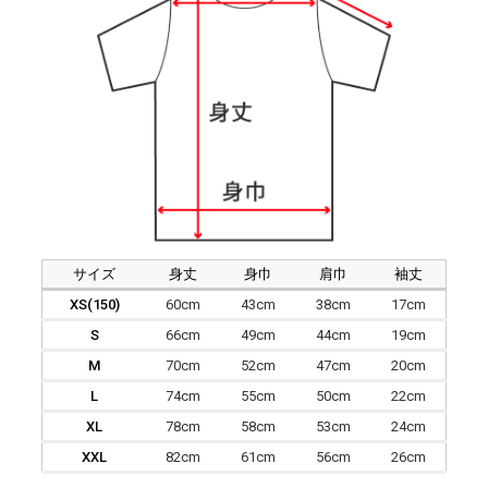
サイズ
身丈
身巾
肩巾
袖丈
XS(150)
60cm
43cm
38cm
17cm
S
66cm
49cm
44cm
19cm
M
70cm
52cm
47cm
20cm
L
74cm
55cm
50cm
22cm
XL
78cm
58cm
53cm
24cm
XXL
82cm
61cm
56cm
26cm