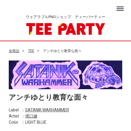
Menu
ウェアラブルPNGショップ ティーパーティー
全商品
TEE
アンチゆとり教育な面々
アンチゆとり教育な面々
Label
：
SATANIK WARHAMMER
Artist
：
濱口健
Color
：LIGHT BLUE