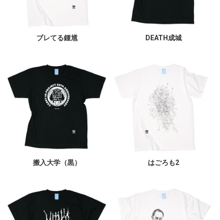
ブレてる鍾馗
DEATH成城
搬入大学（黒）
はごろも2