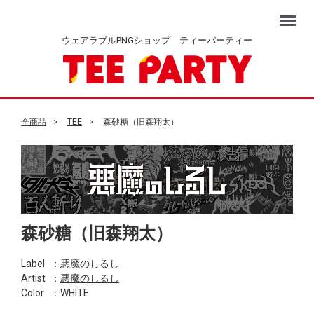
Menu
ウェアラブルPNGショップ ティーパーティー
全商品
TEE
森砂糖（旧森翔太）
森砂糖（旧森翔太）
Label
：
悪魔のしるし
Artist
：
悪魔のしるし
Color
：WHITE