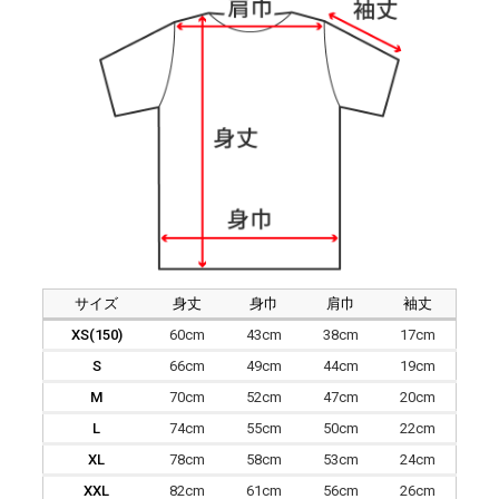
サイズ
身丈
身巾
肩巾
袖丈
XS(150)
60cm
43cm
38cm
17cm
S
66cm
49cm
44cm
19cm
M
70cm
52cm
47cm
20cm
L
74cm
55cm
50cm
22cm
XL
78cm
58cm
53cm
24cm
XXL
82cm
61cm
56cm
26cm