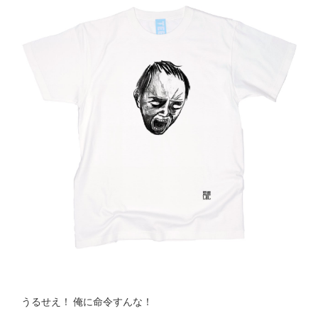
うるせえ！ 俺に命令すんな！