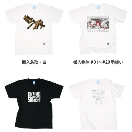
搬入鳥取・白
搬入物体 #01〜#20 勢揃い