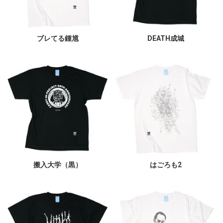
ブレてる鍾馗
DEATH成城
搬入大学（黒）
はごろも2