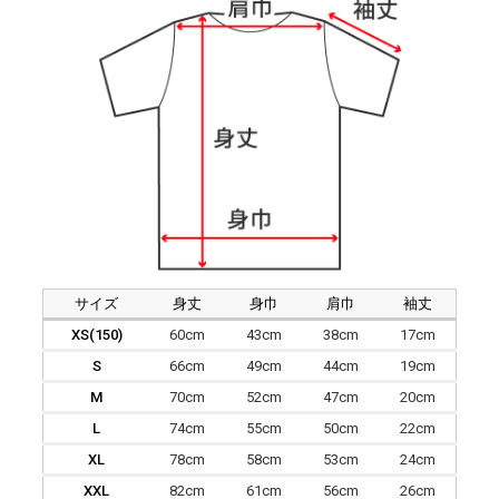
サイズ
身丈
身巾
肩巾
袖丈
XS(150)
60cm
43cm
38cm
17cm
S
66cm
49cm
44cm
19cm
M
70cm
52cm
47cm
20cm
L
74cm
55cm
50cm
22cm
XL
78cm
58cm
53cm
24cm
XXL
82cm
61cm
56cm
26cm