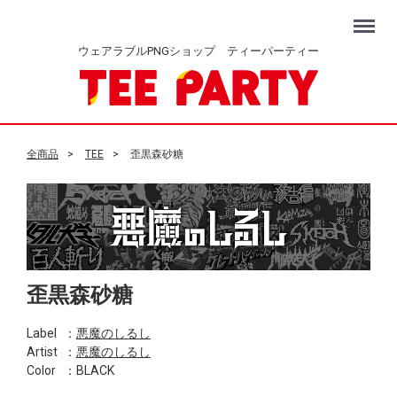
Menu
ウェアラブルPNGショップ ティーパーティー
全商品
TEE
歪黒森砂糖
歪黒森砂糖
Label
：
悪魔のしるし
Artist
：
悪魔のしるし
Color
：BLACK