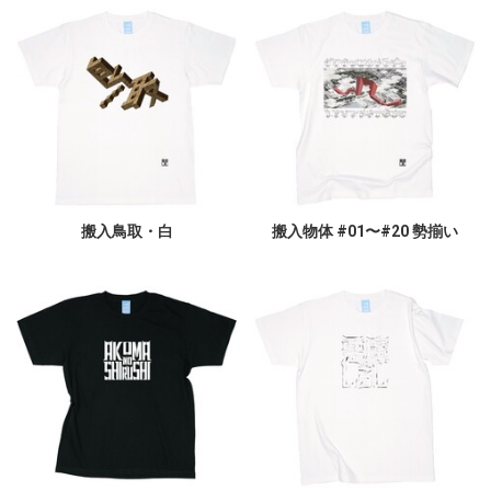
搬入鳥取・白
搬入物体 #01〜#20 勢揃い