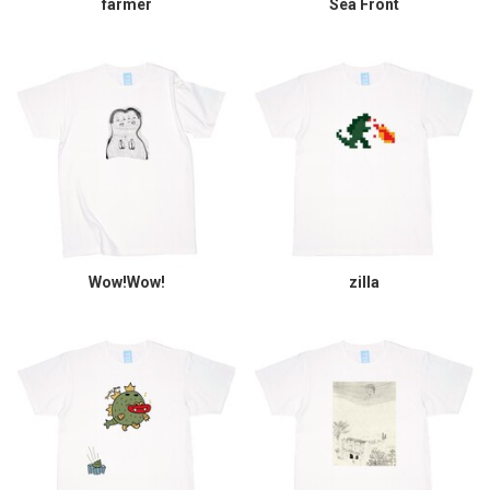
farmer
Sea Front
Wow!Wow!
zilla