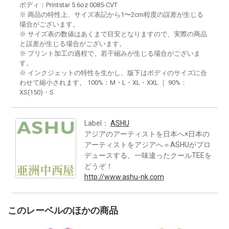
ボディ：Printstar 5.6oz 0085-CVT
※ 商品の特性上、サイズ表記から1〜2cm程度の誤差が生じる
場合がございます。
※ サイズ表の数値はあくまで目安となりますので、実際の商品
と誤差が生じる場合がございます。
※ プリント加工の過程で、若干縮みが生じる場合がございま
す。
※ インクジェットの特性を生かし、版下はボディのサイズに合
わせて縮小されます。 100%：M・L・XL・XXL ｜ 90%：
XS(150)・S
Label：
ASHU
アジアのアーティストを日本へ×日本の
アーティストをアジアへ＝ASHUがプロ
デュースする、一味違ったクールTEEを
どうぞ！
http://www.ashu-nk.com
このレーベルのほかの商品