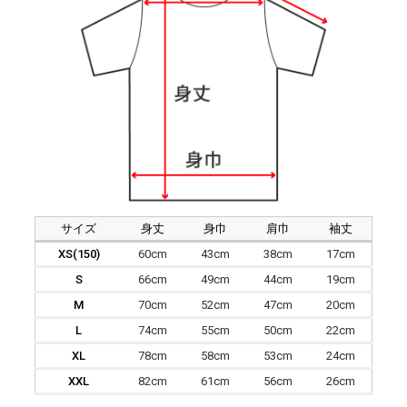
サイズ
身丈
身巾
肩巾
袖丈
XS(150)
60cm
43cm
38cm
17cm
S
66cm
49cm
44cm
19cm
M
70cm
52cm
47cm
20cm
L
74cm
55cm
50cm
22cm
XL
78cm
58cm
53cm
24cm
XXL
82cm
61cm
56cm
26cm