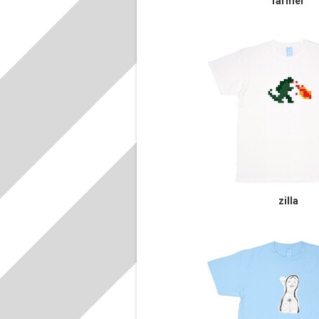
farmer
zilla