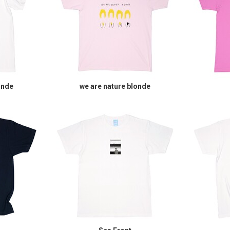
onde
we are nature blonde