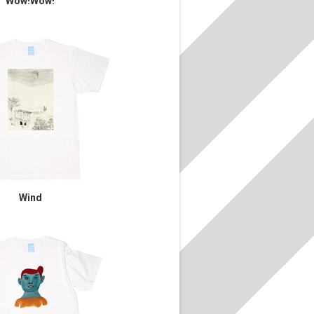
Wow!Wow!
Wind