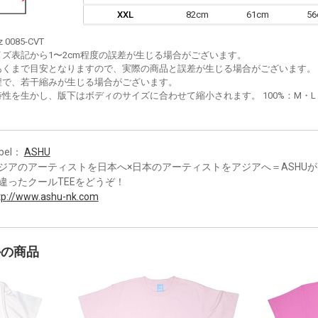
XXL
82cm
61cm
5
z 0085-CVT
イズ表記から1〜2cm程度の誤差が生じる場合がございます。
あくまで目安となりますので、実際の商品と誤差が生じる場合がございます。
程で、若干縮みが生じる場合がございます。
性を生かし、版下はボディのサイズに合わせて縮小されます。 100%：M・L・XL
bel：
ASHU
ジアのアーティストを日本へ×日本のアーティストをアジアへ＝ASHU
違ったクールTEEをどうぞ！
tp://www.ashu-nk.com
かの商品