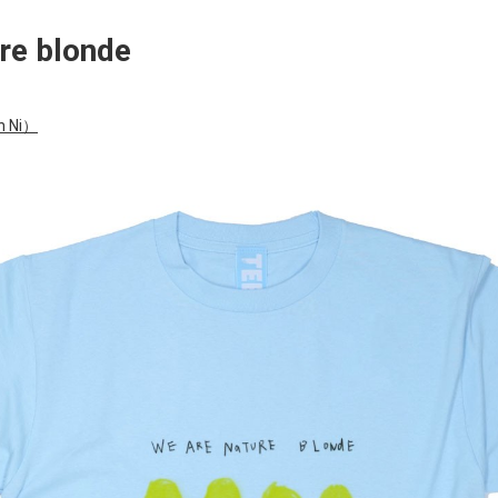
re blonde
 Ni）