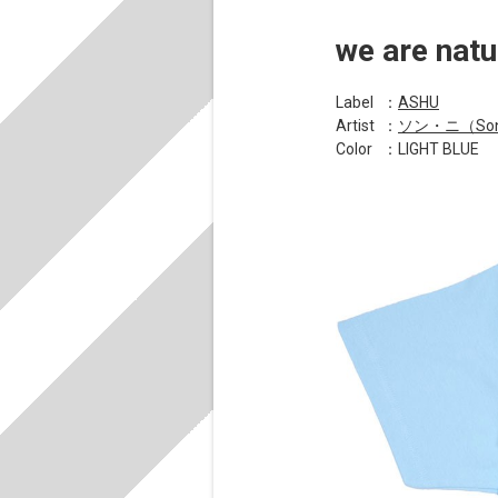
we are natu
Label
：
ASHU
Artist
：
ソン・ニ（Son
Color
：LIGHT BLUE