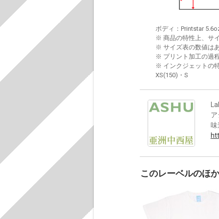
ボディ：Printstar 5.6o
※ 商品の特性上、サ
※ サイズ表の数値は
※ プリント加工の過
※ インクジェットの特
XS(150)・S
La
ア
味
ht
このレーベルのほ