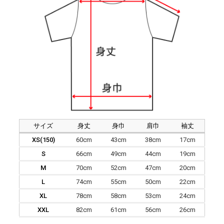
サイズ
身丈
身巾
肩巾
袖丈
XS(150)
60cm
43cm
38cm
17cm
S
66cm
49cm
44cm
19cm
M
70cm
52cm
47cm
20cm
L
74cm
55cm
50cm
22cm
XL
78cm
58cm
53cm
24cm
XXL
82cm
61cm
56cm
26cm