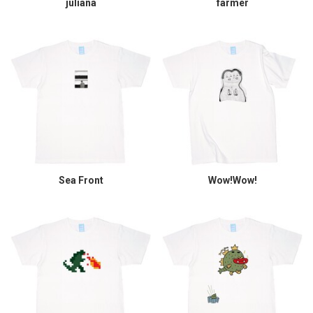
juliana
farmer
Sea Front
Wow!Wow!