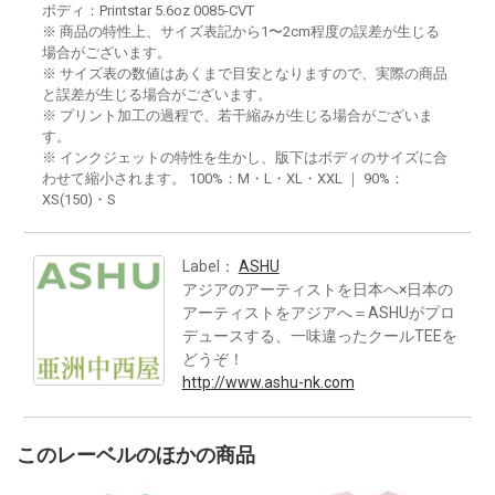
ボディ：Printstar 5.6oz 0085-CVT
※ 商品の特性上、サイズ表記から1〜2cm程度の誤差が生じる
場合がございます。
※ サイズ表の数値はあくまで目安となりますので、実際の商品
と誤差が生じる場合がございます。
※ プリント加工の過程で、若干縮みが生じる場合がございま
す。
※ インクジェットの特性を生かし、版下はボディのサイズに合
わせて縮小されます。 100%：M・L・XL・XXL ｜ 90%：
XS(150)・S
Label：
ASHU
アジアのアーティストを日本へ×日本の
アーティストをアジアへ＝ASHUがプロ
デュースする、一味違ったクールTEEを
どうぞ！
http://www.ashu-nk.com
このレーベルのほかの商品