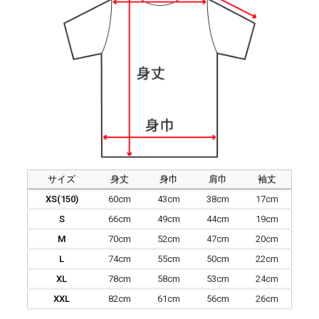
サイズ
身丈
身巾
肩巾
袖丈
XS(150)
60cm
43cm
38cm
17cm
S
66cm
49cm
44cm
19cm
M
70cm
52cm
47cm
20cm
L
74cm
55cm
50cm
22cm
XL
78cm
58cm
53cm
24cm
XXL
82cm
61cm
56cm
26cm