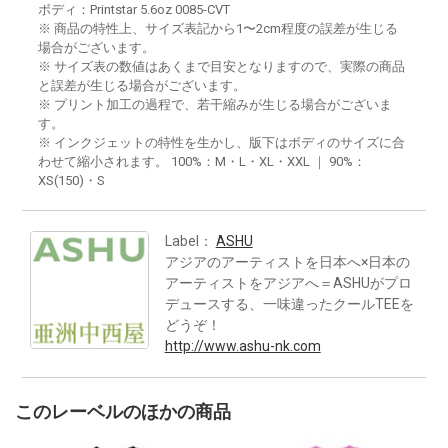
ボディ：Printstar 5.6oz 0085-CVT
※ 商品の特性上、サイズ表記から1〜2cm程度の誤差が生じる
場合がございます。
※ サイズ表の数値はあくまで目安となりますので、実際の商品
と誤差が生じる場合がございます。
※ プリント加工の過程で、若干縮みが生じる場合がございま
す。
※ インクジェットの特性を生かし、版下はボディのサイズに合
わせて縮小されます。 100%：M・L・XL・XXL ｜ 90%：
XS(150)・S
Label：
ASHU
アジアのアーティストを日本へ×日本の
アーティストをアジアへ＝ASHUがプロ
デュースする、一味違ったクールTEEを
どうぞ！
http://www.ashu-nk.com
このレーベルのほかの商品