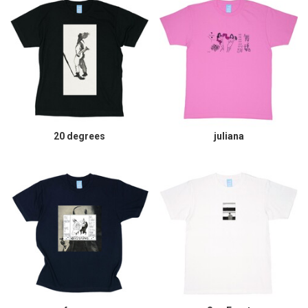
20 degrees
juliana