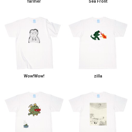
farmer
Sea Front
Wow!Wow!
zilla