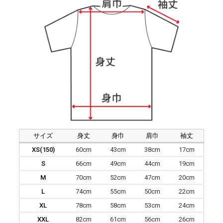
サイズ
身丈
身巾
肩巾
袖丈
XS(150)
60cm
43cm
38cm
17cm
S
66cm
49cm
44cm
19cm
M
70cm
52cm
47cm
20cm
L
74cm
55cm
50cm
22cm
XL
78cm
58cm
53cm
24cm
XXL
82cm
61cm
56cm
26cm