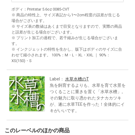
ボディ：Printstar 5.6oz 0085-CVT
※ 商品の特性上、サイズ表記から1〜2cm程度の誤差が生じる
場合がございます。
※ サイズ表の数値はあくまで目安となりますので、実際の商品
と誤差が生じる場合がございます。
※ プリント加工の過程で、若干縮みが生じる場合がございま
す。
※ インクジェットの特性を生かし、版下はボディのサイズに合
わせて縮小されます。 100%：M・L・XL・XXL ｜ 90%：
XS(150)・S
Label：
水草水槽のT
魚を飼育するよりも、水草を育て水景を
つくることに重きを置く「水草水槽」。
その魅力に取り憑かれたタナカカツキ
が、遂に水草TEEを作った！全体的にイ
キがいいです。
このレーベルのほかの商品