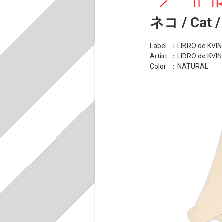
ネコ / Cat /
Label
：
LIBRO de KVI
Artist
：
LIBRO de KVI
Color
：NATURAL