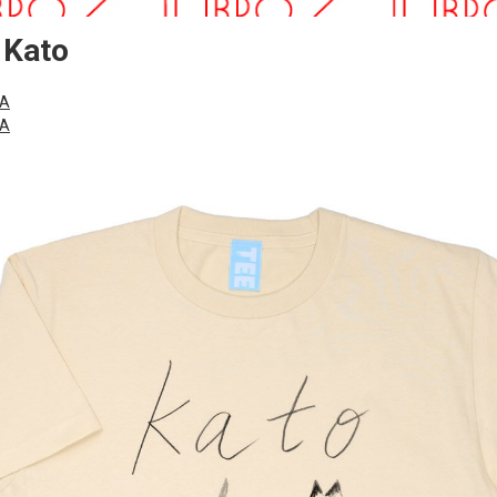
 Kato
NA
NA