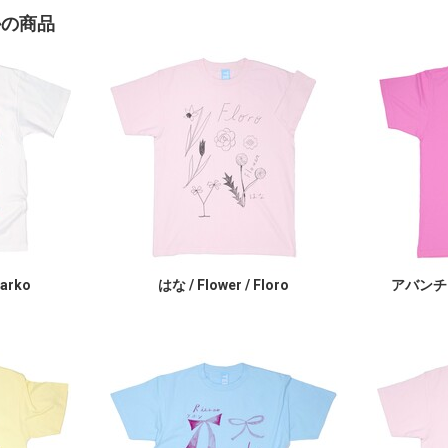
かの商品
larko
はな / Flower / Floro
アバンチュ