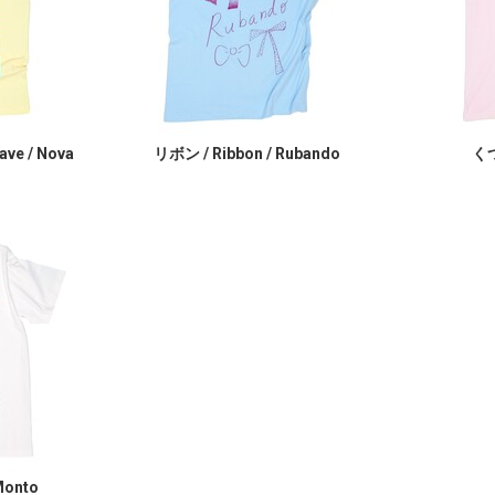
e / Nova
リボン / Ribbon / Rubando
くつ
Monto