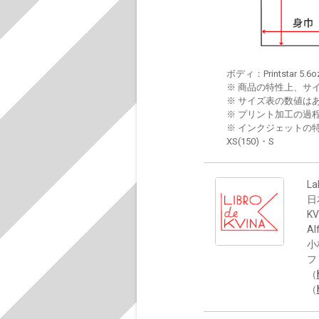
ボディ：Printstar 5.6o
※ 商品の特性上、サ
※ サイズ表の数値は
※ プリント加工の過
※ インクジェットの特
XS(150)・S
La
日
K
Al
小
フ
（
（