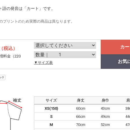
ト語の発音は「カート」です。
のプリントのため実際の商品は異なります。
カー
（税込）
増料金（220
お気
。
▼サイズ表
サイズ
身丈
身巾
XS(150)
60cm
43cm
3
S
66cm
49cm
4
M
70cm
52cm
4