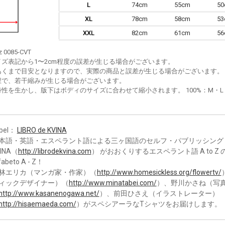
L
74cm
55cm
5
XL
78cm
58cm
5
XXL
82cm
61cm
5
z 0085-CVT
イズ表記から1〜2cm程度の誤差が生じる場合がございます。
あくまで目安となりますので、実際の商品と誤差が生じる場合がございます。
程で、若干縮みが生じる場合がございます。
性を生かし、版下はボディのサイズに合わせて縮小されます。 100%：M・L・XL
bel：
LIBRO de KVINA
本語・英語・エスペラント語による三ヶ国語のセルフ・パブリッシング・シリ
VINA（
http://librodekvina.com
） がおおくりするエスペラント語 A to Z
fabeto A - Z！
林エリカ（マンガ家・作家）（
http://www.homesickless.org/flowertv/
ィックデザイナー）（
http://www.minatabei.com/
）、野川かさね（写
http://www.kasanenogawa.net/
）、前田ひさえ（イラストレーター）
http://hisaemaeda.com/
）がスペシアーラなTシャツをお届けします。