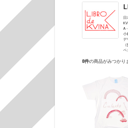
L
日
KV
A 
小
デ
（
ペ
8
件
の商品がみつかり