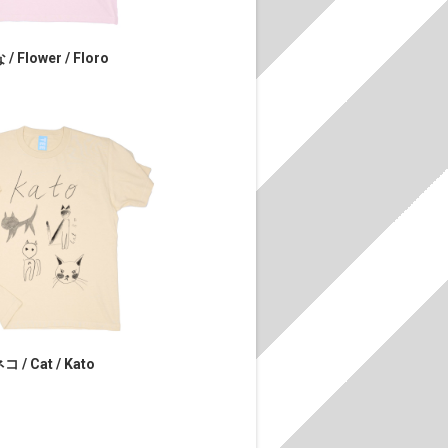
/ Flower / Floro
コ / Cat / Kato