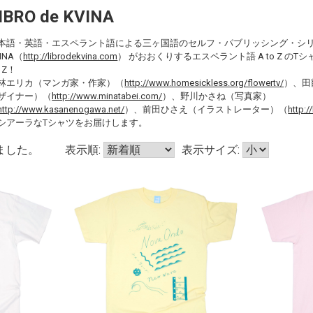
IBRO de KVINA
本語・英語・エスペラント語による三ヶ国語のセルフ・パブリッシング・シリーズ 
INA（
http://librodekvina.com
） がおおくりするエスペラント語 A to Z のTシャ
- Z！
林エリカ（マンガ家・作家）（
http://www.homesickless.org/flowertv/
）、田
ザイナー）（
http://www.minatabei.com/
）、野川かさね（写真家）
http://www.kasanenogawa.net/
）、前田ひさえ（イラストレーター）（
http:
シアーラなTシャツをお届けします。
ました。
表示順:
表示サイズ: