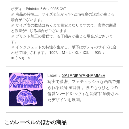
ボディ：Printstar 5.6oz 0085-CVT
※ 商品の特性上、サイズ表記から1〜2cm程度の誤差が生じる
場合がございます。
※ サイズ表の数値はあくまで目安となりますので、実際の商品
と誤差が生じる場合がございます。
※ プリント加工の過程で、若干縮みが生じる場合がございま
す。
※ インクジェットの特性を生かし、版下はボディのサイズに合
わせて縮小されます。 100%：M・L・XL・XXL ｜ 90%：
XS(150)・S
Label：
SATANIK WARHAMMER
写実で濃密、フェティッシュな画風で知
られる絵師 濱口健 。彼のもうひとつの
偏愛“ハード＆ヘヴィな音楽”に触発され
たデザインを展開。
このレーベルのほかの商品