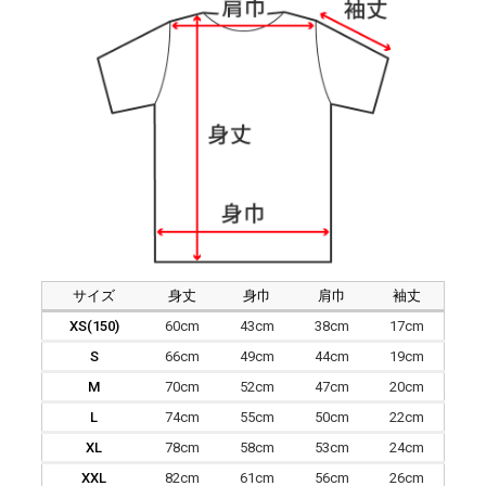
サイズ
身丈
身巾
肩巾
袖丈
XS(150)
60cm
43cm
38cm
17cm
S
66cm
49cm
44cm
19cm
M
70cm
52cm
47cm
20cm
L
74cm
55cm
50cm
22cm
XL
78cm
58cm
53cm
24cm
XXL
82cm
61cm
56cm
26cm