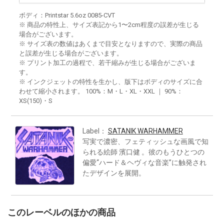
ボディ：Printstar 5.6oz 0085-CVT
※ 商品の特性上、サイズ表記から1〜2cm程度の誤差が生じる
場合がございます。
※ サイズ表の数値はあくまで目安となりますので、実際の商品
と誤差が生じる場合がございます。
※ プリント加工の過程で、若干縮みが生じる場合がございま
す。
※ インクジェットの特性を生かし、版下はボディのサイズに合
わせて縮小されます。 100%：M・L・XL・XXL ｜ 90%：
XS(150)・S
Label：
SATANIK WARHAMMER
写実で濃密、フェティッシュな画風で知
られる絵師 濱口健 。彼のもうひとつの
偏愛“ハード＆ヘヴィな音楽”に触発され
たデザインを展開。
このレーベルのほかの商品