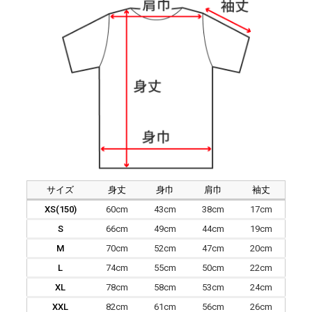
サイズ
身丈
身巾
肩巾
袖丈
XS(150)
60cm
43cm
38cm
17cm
S
66cm
49cm
44cm
19cm
M
70cm
52cm
47cm
20cm
L
74cm
55cm
50cm
22cm
XL
78cm
58cm
53cm
24cm
XXL
82cm
61cm
56cm
26cm