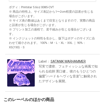
ボディ：Printstar 5.6oz 0085-CVT
※ 商品の特性上、サイズ表記から1〜2cm程度の誤差が生じる
場合がございます。
※ サイズ表の数値はあくまで目安となりますので、実際の商品
と誤差が生じる場合がございます。
※ プリント加工の過程で、若干縮みが生じる場合がございま
す。
※ インクジェットの特性を生かし、版下はボディのサイズに合
わせて縮小されます。 100%：M・L・XL・XXL ｜ 90%：
XS(150)・S
Label：
SATANIK WARHAMMER
写実で濃密、フェティッシュな画風で知
られる絵師 濱口健 。彼のもうひとつの
偏愛“ハード＆ヘヴィな音楽”に触発され
たデザインを展開。
このレーベルのほかの商品