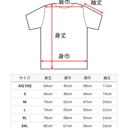
サイズ
身丈
身巾
肩巾
袖丈
XS(150)
60cm
43cm
38cm
17cm
S
66cm
49cm
44cm
19cm
M
70cm
52cm
47cm
20cm
L
74cm
55cm
50cm
22cm
XL
78cm
58cm
53cm
24cm
XXL
82cm
61cm
56cm
26cm