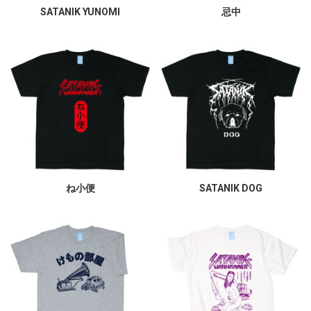
SATANIK YUNOMI
忌中
ね小便
SATANIK DOG