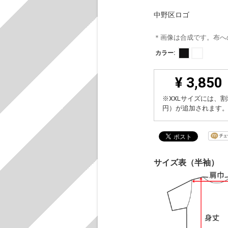
中野区ロゴ
＊画像は合成です。布へ
カラー:
¥ 3,850
※XXLサイズには、割
円）が追加されます
サイズ表（半袖）