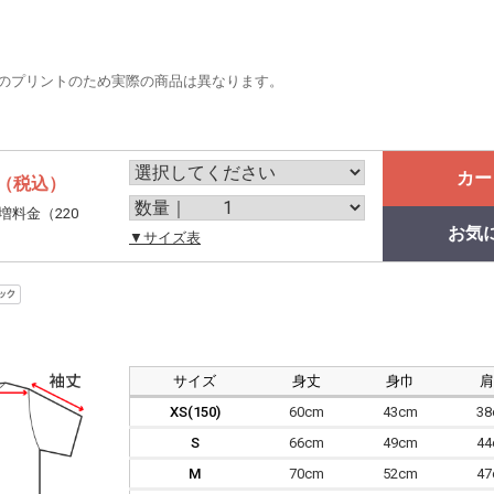
のプリントのため実際の商品は異なります。
カー
（税込）
増料金（220
お気
。
▼サイズ表
サイズ
身丈
身巾
XS(150)
60cm
43cm
3
S
66cm
49cm
4
M
70cm
52cm
4