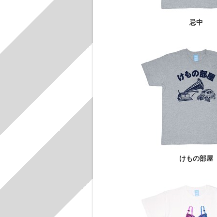
忌中
けもの部屋