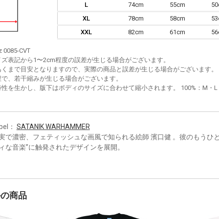
L
74cm
55cm
5
XL
78cm
58cm
5
XXL
82cm
61cm
5
z 0085-CVT
イズ表記から1〜2cm程度の誤差が生じる場合がございます。
あくまで目安となりますので、実際の商品と誤差が生じる場合がございます。
程で、若干縮みが生じる場合がございます。
性を生かし、版下はボディのサイズに合わせて縮小されます。 100%：M・L・XL
bel：
SATANIK WARHAMMER
実で濃密、フェティッシュな画風で知られる絵師 濱口健 。彼のもうひ
ィな音楽”に触発されたデザインを展開。
かの商品