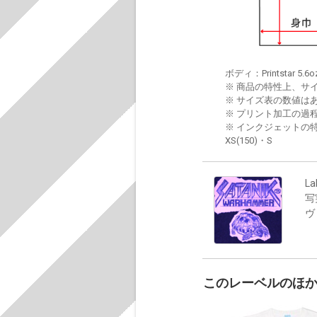
ボディ：Printstar 5.6o
※ 商品の特性上、サ
※ サイズ表の数値は
※ プリント加工の過
※ インクジェットの特
XS(150)・S
La
写
ヴ
このレーベルのほ