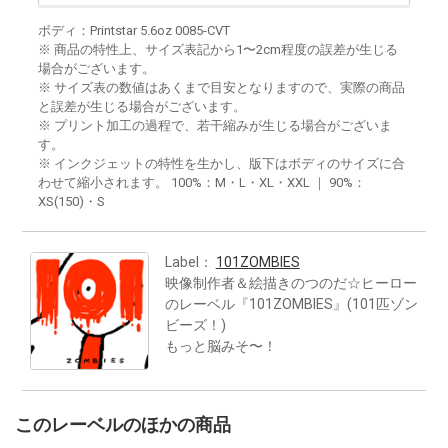
ボディ：Printstar 5.6oz 0085-CVT
※ 商品の特性上、サイズ表記から1〜2cm程度の誤差が生じる
場合がございます。
※ サイズ表の数値はあくまで目安となりますので、実際の商品
と誤差が生じる場合がございます。
※ プリント加工の過程で、若干縮みが生じる場合がございま
す。
※ インクジェットの特性を生かし、版下はボディのサイズに合
わせて縮小されます。 100%：M・L・XL・XXL ｜ 90%：
XS(150)・S
Label：
101ZOMBIES
映像制作者＆絵描きのつのだ☆ヒーロー
のレーベル『101ZOMBIES』(101匹ゾン
ビーズ！)
もっと脳みそ〜！
このレーベルのほかの商品