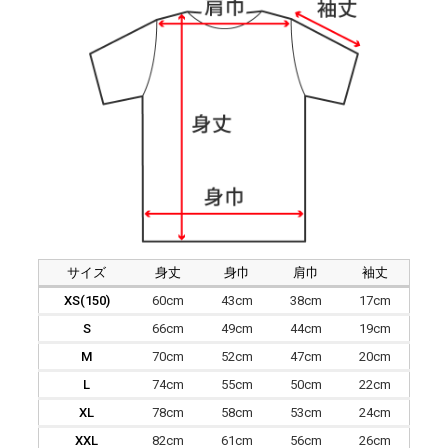
サイズ
身丈
身巾
肩巾
袖丈
XS(150)
60cm
43cm
38cm
17cm
S
66cm
49cm
44cm
19cm
M
70cm
52cm
47cm
20cm
L
74cm
55cm
50cm
22cm
XL
78cm
58cm
53cm
24cm
XXL
82cm
61cm
56cm
26cm