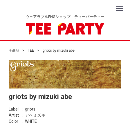
Menu
ウェアラブルPNGショップ ティーパーティー
全商品
TEE
griots by mizuki abe
griots by mizuki abe
Label
：
griots
Artist
：
アベミズキ
Color
：WHITE