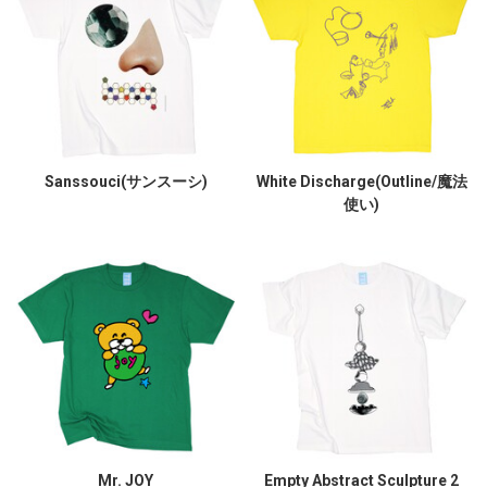
Sanssouci(サンスーシ)
White Discharge(Outline/魔法
使い)
Mr. JOY
Empty Abstract Sculpture 2