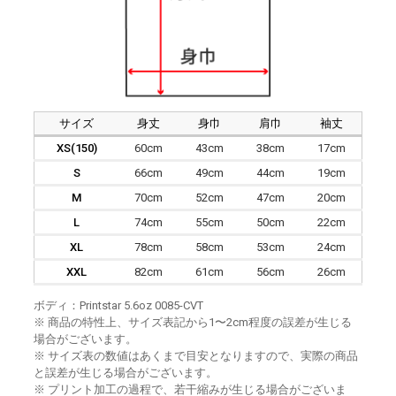
サイズ
身丈
身巾
肩巾
袖丈
XS(150)
60cm
43cm
38cm
17cm
S
66cm
49cm
44cm
19cm
M
70cm
52cm
47cm
20cm
L
74cm
55cm
50cm
22cm
XL
78cm
58cm
53cm
24cm
XXL
82cm
61cm
56cm
26cm
ボディ：Printstar 5.6oz 0085-CVT
※ 商品の特性上、サイズ表記から1〜2cm程度の誤差が生じる
場合がございます。
※ サイズ表の数値はあくまで目安となりますので、実際の商品
と誤差が生じる場合がございます。
※ プリント加工の過程で、若干縮みが生じる場合がございま