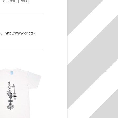
・XXL ｜ 90%：
〜。
http://www.griots-