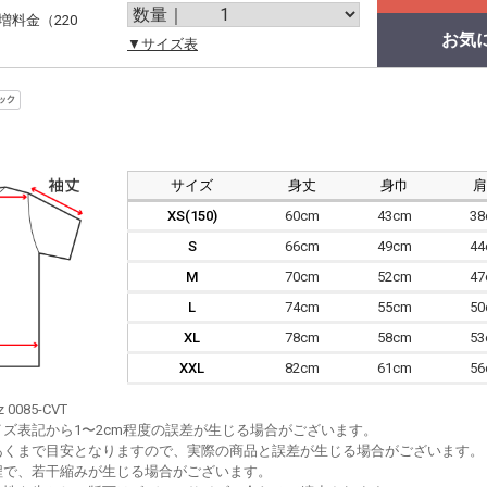
増料金（220
お気
。
▼サイズ表
サイズ
身丈
身巾
XS(150)
60cm
43cm
3
S
66cm
49cm
4
M
70cm
52cm
4
L
74cm
55cm
5
XL
78cm
58cm
5
XXL
82cm
61cm
5
z 0085-CVT
イズ表記から1〜2cm程度の誤差が生じる場合がございます。
あくまで目安となりますので、実際の商品と誤差が生じる場合がございます。
程で、若干縮みが生じる場合がございます。