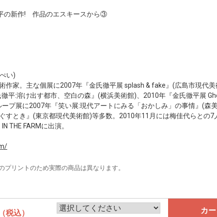
平の新作! 作品のエスキースから③
ぺい)
術作家。主な個展に2007年『金氏徹平展 splash & fake』(広島市現
徹平:溶け出す都市、空白の森』(横浜美術館)、2010年『金氏徹平展 Ghost i
ループ展に2007年『笑い展:現代アートにみる「おかしみ」の事情』(森美術
ほぐすとき』(東京都現代美術館)等多数。2010年11月には梅佳代らとの
IN THE FARMに出演。
om/
のプリントのため実際の商品は異なります。
カー
（税込）