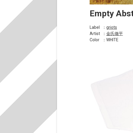
Empty Abst
Label
：
griots
Artist
：
金氏徹平
Color
：WHITE