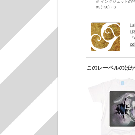
※ インクジェットの特
XS(150)・S
La
移
『
co
このレーベルのほ