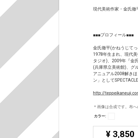
現代美術作家・金氏徹
■■■プロフィール■■■
金氏徹平(かねうじてっ
1978年生まれ、現代美
タジオ)、2009年『金氏
(兵庫県立美術館)、グ
アニュアル2008解き
ン」としてSPECTACLE 
http://teppeikaneuji.c
＊画像は合成です。布へ
カラー:
¥ 3,850