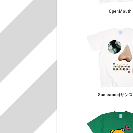
OpenMouth
Sanssouci(サン