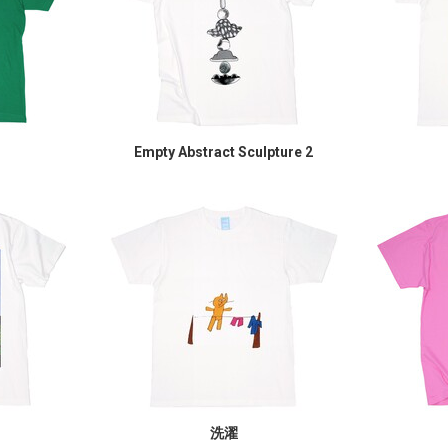
Empty Abstract Sculpture 2
洗濯