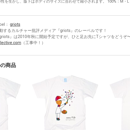
性を生かし、版下はボディのサイズに合わせて縮小されます。 100%：M・L・XL
bel：
griots
動するカルチャー批評メディア『griots』のレーベルです！
griots』は2010年秋に開始予定ですが、ひと足お先にTシャツをどうぞ
llective.com
（工事中！）
かの商品